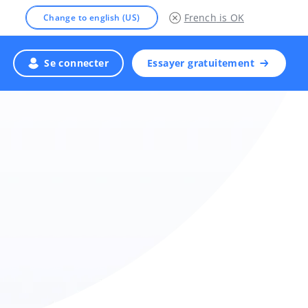
French
is OK
Change to english (US)
Se connecter
Essayer gratuitement