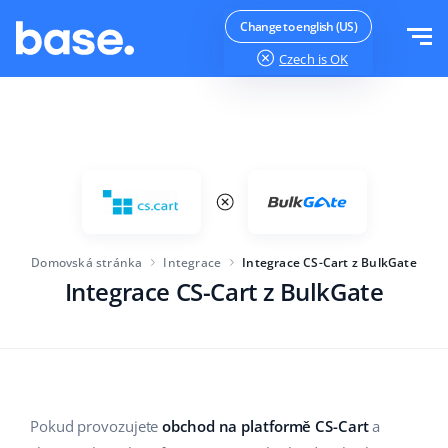
Vyzkoušejte zdarma
Přihlásit se
Change to english (US)
Czech
is OK
Funkce
Přehled funkcí
Řešení
Správce objednávek
Velikost společnosti
Integrace
Správce Marketplace
Domovská stránka
Integrace
Integrace CS-Cart z BulkGate
Pro začínající e-commerce
Produktový manažer
Integrace CS-Cart z BulkGate
Ceník
Pro rostoucí podniky
Automatizace cen
Více
Pro velké elektronické obchody
WMS
ERP
Vzdělávání
Průmysl
Čeština
Pokud provozujete
obchod na platformě CS-Cart
a