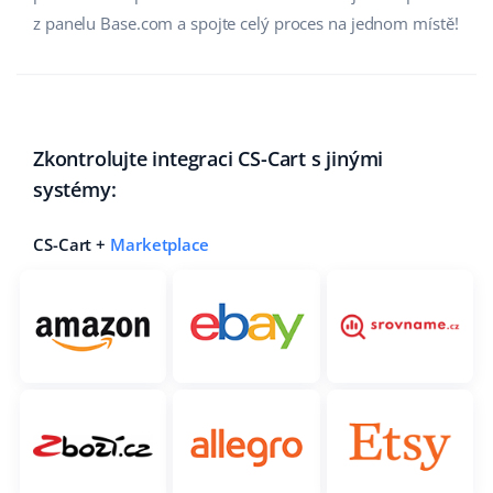
z panelu Base.com a spojte celý proces na jednom místě!
Partneři
polski
Kontakt
português (BR)
română
Zkontrolujte integraci CS-Cart s jinými
systémy:
中文
CS-Cart +
Marketplace