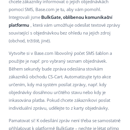
Base Analytics
chcete zákazníky informovat o jejich objednávkách
Podpora
Domov a zahrada
english (US)
pomocí SMS, Base.com je tu, aby vám pomohl.
AI pro e-commerce
Integrovali jsme
BulkGate, oblíbenou komunikační
Akademie
Výrobky pro děti
english (GB)
platformu
, která vám umožňuje odesílat textové zprávy
Base Connect
Blog
Elektronika
english (IN)
související s objednávkou bez ohledu na jejich zdroj
Automatizace procesů
(obchod, tržiště, jiné).
Kalendář webinářů a eventů
Automobilové díly
čeština
Správa přepravy
Vytvořte si v Base.com libovolný počet SMS šablon a
Supermarket
Služby
deutsch
použijte je např. pro vybraný seznam objednávek.
Během sekundy bude zpráva odeslána stovkám
Zdraví a krása
Ελληνικά
Implementace systému
zákazníků obchodu CS-Cart. Automatizujte tyto akce
Móda
určením, kdy má systém posílat zprávy, např. kdy
español (AR)
Audit účtu
objednávky dosáhnou určitého stavu nebo kdy je
español (MX)
inkasována platba. Pokud chcete zákazníkovi poslat
individuální zprávu, udělejte to z karty objednávky.
Další
Français
Pamatovat si! K odesílání zpráv není třeba se samostatně
Kalkulačka růstu tržeb a úspor s Base
Italiano
přihlašovat k platformě BulkGate – nechte je létat přímo