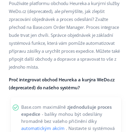
Base Analytics
Používáte platformu obchodu Heureka a kurýrní služby
Podpora
Domov a zahrada
english (US)
WeDo.cz (deprecated), ale přemýšlíte, jak zlepšit
AI pro e-commerce
Akademie
Výrobky pro děti
zpracování objednávek a proces odesílání? Zvažte
english (GB)
Base Connect
přechod na Base.com Order Manager. Proces integrace
Blog
Elektronika
english (IN)
bude trvat jen chvíli. Správce objednávek je základní
Automatizace procesů
systémová funkce, která vám pomůže automatizovat
Kalendář webinářů a eventů
Automobilové díly
čeština
přípravu zásilky a urychlit proces expedice. Můžete také
Správa přepravy
Supermarket
připojit další obchody a dopravce a spravovat to vše z
Služby
deutsch
jednoho místa.
Zdraví a krása
Ελληνικά
Implementace systému
Proč integrovat obchod Heureka a kurýra WeDo.cz
Móda
español (AR)
(deprecated) do našeho systému?
Audit účtu
español (MX)
Base.com maximálně
zjednodušuje proces
Další
expedice
- balíky mohou být odesílány
Français
hromadně bez vašeho přičinění díky
Kalkulačka růstu tržeb a úspor s Base
Italiano
automatickým akcím
. Nastavte si systémová