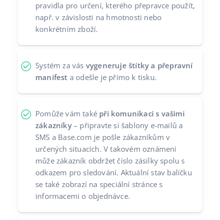
pravidla pro určení, kterého přepravce použít,
Partneři
polski
např. v závislosti na hmotnosti nebo
konkrétním zboží.
Kontakt
português (BR)
română
Systém za vás
vygeneruje štítky a přepravní
manifest
a odešle je přímo k tisku.
中文
Pomůže vám také
při komunikaci s vašimi
zákazníky
– připravte si šablony e-mailů a
SMS a Base.com je pošle zákazníkům v
určených situacích. V takovém oznámení
může zákazník obdržet číslo zásilky spolu s
odkazem pro sledování. Aktuální stav balíčku
se také zobrazí na speciální stránce s
informacemi o objednávce.