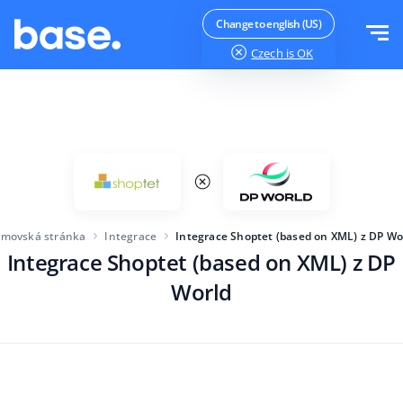
Vyzkoušejte zdarma
Přihlásit se
Change to english (US)
Czech
is OK
Funkce
Přehled funkcí
Řešení
Správce objednávek
Velikost společnosti
Integrace
Správce Marketplace
movská stránka
Integrace
Integrace Shoptet (based on XML) z DP Wo
Pro začínající e-commerce
Produktový manažer
Integrace Shoptet (based on XML) z DP
Ceník
Pro rostoucí podniky
Automatizace cen
World
Více
Pro velké elektronické obchody
WMS
ERP
Vzdělávání
Průmysl
Čeština