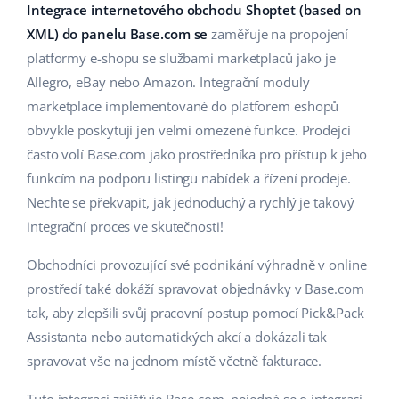
Base Analytics
Integrace internetového obchodu Shoptet (based on
Podpora
Domov a zahrada
english (US)
XML) do panelu Base.com se
zaměřuje na propojení
AI pro e-commerce
Akademie
Výrobky pro děti
platformy e-shopu se službami marketplaců jako je
english (GB)
Base Connect
Allegro, eBay nebo Amazon. Integrační moduly
Blog
Elektronika
english (IN)
marketplace implementované do platforem eshopů
Automatizace procesů
obvykle poskytují jen velmi omezené funkce. Prodejci
Kalendář webinářů a eventů
Automobilové díly
čeština
často volí Base.com jako prostředníka pro přístup k jeho
Správa přepravy
Supermarket
funkcím na podporu listingu nabídek a řízení prodeje.
Služby
deutsch
Nechte se překvapit, jak jednoduchý a rychlý je takový
Zdraví a krása
Ελληνικά
integrační proces ve skutečnosti!
Implementace systému
Móda
español (AR)
Obchodníci provozující své podnikání výhradně v online
Audit účtu
prostředí také dokáží spravovat objednávky v Base.com
español (MX)
tak, aby zlepšili svůj pracovní postup pomocí Pick&Pack
Další
Assistanta nebo automatických akcí a dokázali tak
Français
spravovat vše na jednom místě včetně fakturace.
Kalkulačka růstu tržeb a úspor s Base
Italiano