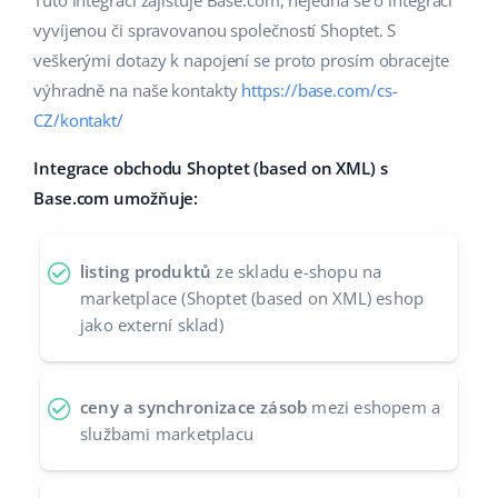
Tuto integraci zajišťuje Base.com, nejedná se o integraci
vyvíjenou či spravovanou společností Shoptet. S
Partneři
polski
veškerými dotazy k napojení se proto prosím obracejte
Kontakt
português (BR)
výhradně na naše kontakty
https://base.com/cs-
CZ/kontakt/
română
Integrace obchodu Shoptet (based on XML) s
中文
Base.com umožňuje:
listing produktů
ze skladu e-shopu na
marketplace (Shoptet (based on XML) eshop
jako externí sklad)
ceny a synchronizace zásob
mezi eshopem a
službami marketplacu