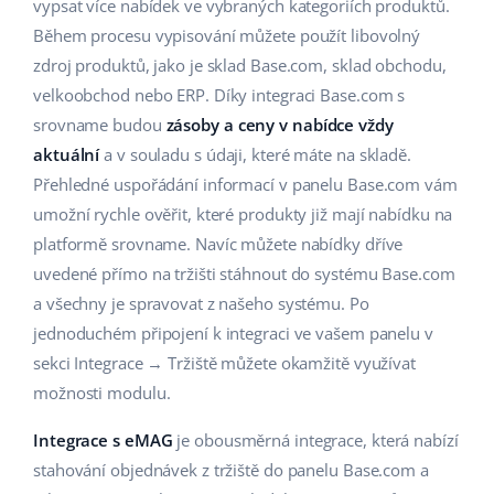
Base Analytics
vypsat více nabídek ve vybraných kategoriích produktů.
Podpora
Domov a zahrada
english (US)
Během procesu vypisování můžete použít libovolný
AI pro e-commerce
zdroj produktů, jako je sklad Base.com, sklad obchodu,
Akademie
Výrobky pro děti
english (GB)
velkoobchod nebo ERP. Díky integraci Base.com s
Base Connect
Blog
Elektronika
english (IN)
srovname budou
zásoby a ceny v nabídce vždy
Automatizace procesů
aktuální
a v souladu s údaji, které máte na skladě.
Kalendář webinářů a eventů
Automobilové díly
čeština
Přehledné uspořádání informací v panelu Base.com vám
Správa přepravy
umožní rychle ověřit, které produkty již mají nabídku na
Supermarket
Služby
deutsch
platformě srovname. Navíc můžete nabídky dříve
Zdraví a krása
uvedené přímo na tržišti stáhnout do systému Base.com
Ελληνικά
Implementace systému
a všechny je spravovat z našeho systému. Po
Móda
español (AR)
jednoduchém připojení k integraci ve vašem panelu v
Audit účtu
sekci Integrace → Tržiště můžete okamžitě využívat
español (MX)
možnosti modulu.
Další
Français
Integrace s eMAG
je obousměrná integrace, která nabízí
stahování objednávek z tržiště do panelu Base.com a
Kalkulačka růstu tržeb a úspor s Base
Italiano