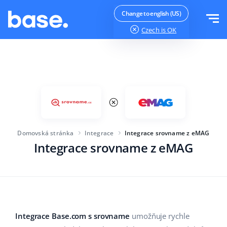
Vyzkoušejte zdarma
Přihlásit se
Change to english (US)
Czech
is OK
Funkce
Přehled funkcí
Řešení
Správce objednávek
Velikost společnosti
Integrace
Správce Marketplace
Domovská stránka
Integrace
Integrace srovname z eMAG
Pro začínající e-commerce
Produktový manažer
Integrace srovname z eMAG
Ceník
Pro rostoucí podniky
Automatizace cen
Více
Pro velké elektronické obchody
WMS
ERP
Vzdělávání
Průmysl
Čeština
Integrace Base.com s srovname
umožňuje rychle