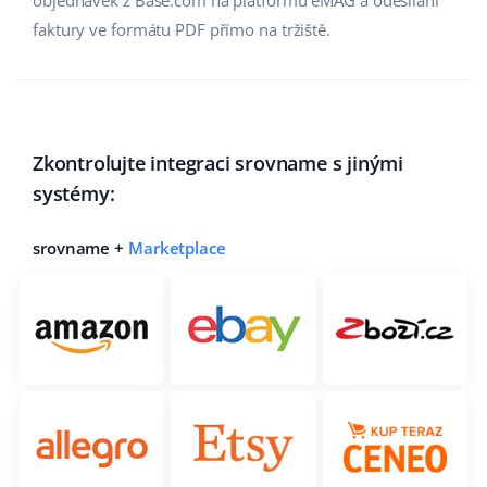
objednávek z Base.com na platformu eMAG a odesílání
faktury ve formátu PDF přímo na tržiště.
Zkontrolujte integraci srovname s jinými
systémy:
srovname +
Marketplace