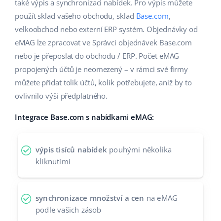
také výpis a synchronizaci nabídek. Pro výpis můžete
Partneři
použít sklad vašeho obchodu, sklad
polski
Base.com
,
velkoobchod nebo externí ERP systém. Objednávky od
Kontakt
português (BR)
eMAG lze zpracovat ve Správci objednávek Base.com
nebo je přeposlat do obchodu / ERP. Počet eMAG
română
propojených účtů je neomezený – v rámci své firmy
můžete přidat tolik účtů, kolik potřebujete, aniž by to
中文
ovlivnilo výši předplatného.
Integrace Base.com s nabídkami eMAG:
výpis tisíců nabídek
pouhými několika
kliknutími
synchronizace množství a cen
na eMAG
podle vašich zásob