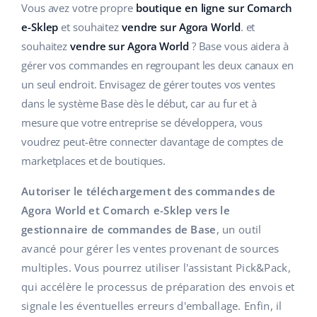
Base Analytics
Vous avez votre propre
boutique en ligne sur Comarch
Aide
Maison et jardin
english (US)
e-Sklep
et souhaitez
vendre sur Agora World
. et
L'IA au service du e-commerce
Académie
Produits pour enfants
souhaitez
vendre sur Agora World
? Base vous aidera à
english (GB)
Base Connect
gérer vos commandes en regroupant les deux canaux en
Blog
Électronique
english (IN)
un seul endroit. Envisagez de gérer toutes vos ventes
Automatisation des flux
dans le système Base dès le début, car au fur et à
Pièces automobiles
Services
čeština
mesure que votre entreprise se développera, vous
Gestion logistique
Supermarché
voudrez peut-être connecter davantage de comptes de
deutsch
Audit des comptes
marketplaces et de boutiques.
Santé et beauté
Ελληνικά
Autoriser le téléchargement des commandes de
La mode
Autres
español (AR)
Agora World et Comarch e-Sklep vers le
gestionnaire de commandes de Base
, un outil
español (MX)
Calculateur de gains
avancé pour gérer les ventes provenant de sources
multiples. Vous pourrez utiliser l'assistant Pick&Pack,
Collaborations et partenaires
Français
qui accélère le processus de préparation des envois et
Contact
signale les éventuelles erreurs d'emballage. Enfin, il
Italiano