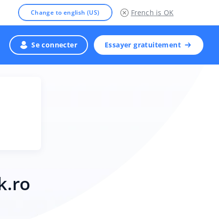
French
is OK
Change to english (US)
Se connecter
Essayer gratuitement
k.ro