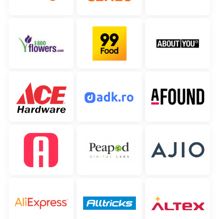
polski
português (BR)
română
中文