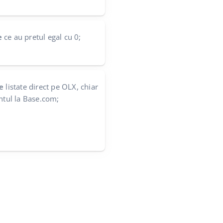
e
ce au pretul egal cu 0;
e
listate direct pe OLX, chiar
ntul la Base.com;