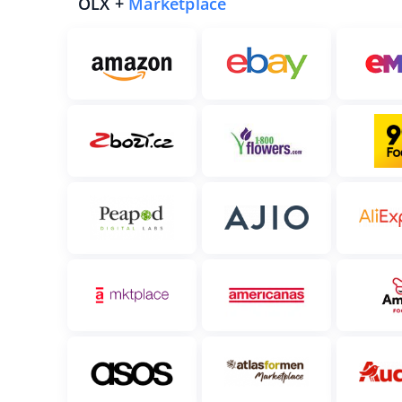
OLX +
Marketplace