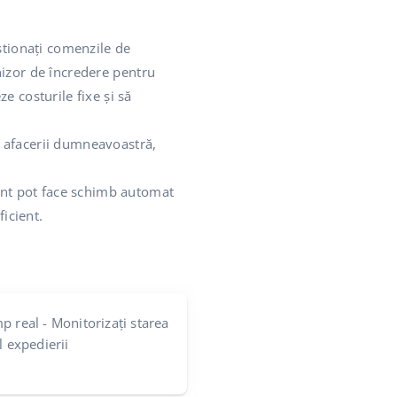
stionați comenzile de
rnizor de încredere pentru
 costurile fixe și să
ea afacerii dumneavoastră,
ment pot face schimb automat
icient.
p real - Monitorizați starea
l expedierii