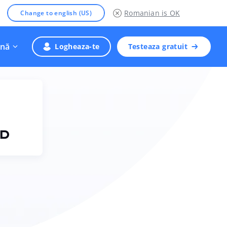
Romanian
is OK
Change to english (US)
nă
Logheaza-te
Testeaza gratuit