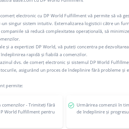
oastră Base.com cu DP World Fulfillment
 comerț electronic cu DP World Fulfillment vă permite să vă ge
-un singur sistem intuitiv. Externalizarea logisticii către un fu
 companiile să reducă complexitatea operațională, să minimizeze
omenzilor.
bale și a expertizei DP World, vă puteți concentra pe dezvoltar
îndeplinirea rapidă și fiabilă a comenzilor.
azinul dvs. de comerț electronic și sistemul DP World Fulfill
tocurile, asigurând un proces de îndeplinire fără probleme și ef
ent permite:
comenzilor - Trimiteți fără
Urmărirea comenzii în tim
P World Fulfillment pentru
de îndeplinire și progresu