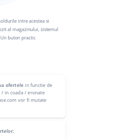
soldurile intre acestea si
ozit al magazinului, sistemul
! Un buton practic
na ofertele
in functie de
e / in coada / eronate
Base.com vor fi mutate
rtelor
;