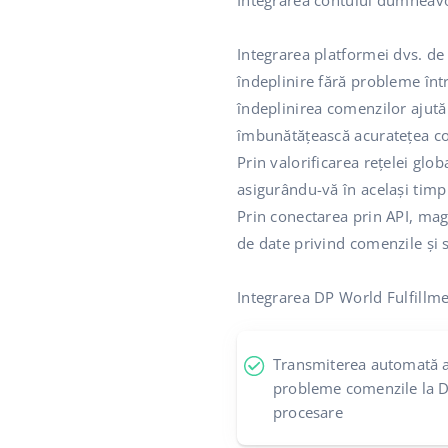
Integrarea contului dumneav
Integrarea platformei dvs. de
îndeplinire fără probleme într
îndeplinirea comenzilor ajută
îmbunătățească acuratețea c
Prin valorificarea rețelei glo
asigurându-vă în același timp 
Prin conectarea prin API, mag
de date privind comenzile și s
Integrarea DP World Fulfillm
Transmiterea automată a 
probleme comenzile la D
procesare