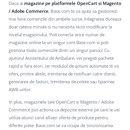
Base Analytics
Daca ai
magazine pe platformele OpenCart si Magento
Suport
Casă și grădină
english (US)
/ Adobe Commerce
, Base.com te va ajuta sa gestionezi
AI pentru comerțul electronic
Blog
Produse pentru copii
mai bine comenzile din ambele surse. Integrarea dureaza
english (GB)
Base Connect
doar cateva minute si nu necesita nicio modificare la
Electronică
english (IN)
Servicii
nivelul magazinului. Poti conecta orice numar de
Automatizarea fluxului de lucru
magazine online la un singur cont Base.com si poti
Piese auto
čeština
Implementari de sistem
gestiona toate comenzile dintr-un singur panou! Cu
Managementul transporturilor
Supermarket
ajutorul Asistentului de Ambalare, vei pregati pachete
deutsch
Auditul conturilor
rapid si fara erori, iar modulul de actiuni automate iti va
Sănătate și frumusețe
Ελληνικά
oferi, printre altele, trimiterea de notificari catre clienti,
generarea de facturi, trimiterea de colete sau tiparirea
Modă
Altele
español (AR)
AWB-urilor.
español (MX)
Calculatorul de beneficii
In plus, magazinele tale OpenCart si Magento / Adobe
Commerce pot actiona ca depozite externe pe care le vei
Colaborare si parteneri
Français
utiliza atunci cand afisezi oferte de produse pentru
Contact
diferite piete. Base.com se va ocupa de sincronizarea
Italiano