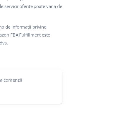
 servicii oferite poate varia de
mb de informații privind
azon FBA Fulfillment este
dvs.
e a comenzii