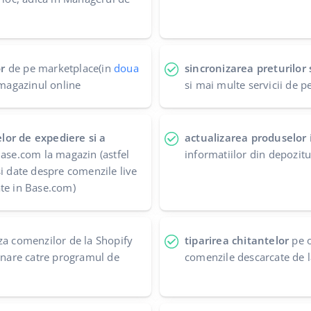
r
de pe marketplace(in
doua
sincronizarea preturilor s
 magazinul online
si mai multe servicii de p
lor de expediere si a
actualizarea produselor
ase.com la magazin (astfel
informatiilor din depozit
si date despre comenzile live
te in Base.com)
a comenzilor de la Shopify
tiparirea chitantelor
pe o
ionare catre programul de
comenzile descarcate de 