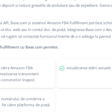
ui depozit și reduce greșelile de ambalare sau de expediere. Gama de
ul API, Base.com și sistemul Amazon FBA Fulfillment pot face schi
-ul dvs. web sau în contul dvs. de piață. Integrarea Base.com x Am
 vă rugăm să contactați furnizorul înainte de a o adăuga la panoul 
Fulfillment cu Base.com permite:
r către Amazon FBA
vizualizarea stării actual
omatizarea transmiterii
 comenzilor înapoi)
 numărului de urmărire a
t, fie către platforma de piață