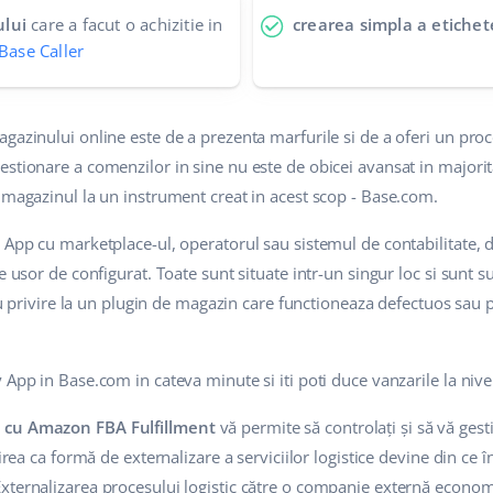
ului
care a facut o achizitie in
crearea simpla a etichet
 Base Caller
agazinului online este de a prezenta marfurile si de a oferi un pr
estionare a comenzilor in sine nu este de obicei avansat in major
 magazinul la un instrument creat in acest scop - Base.com.
 App cu marketplace-ul, operatorul sau sistemul de contabilitate, 
e usor de configurat. Toate sunt situate intr-un singur loc si sunt s
i cu privire la un plugin de magazin care functioneaza defectuos sau
 App in Base.com in cateva minute si iti poti duce vanzarile la niv
 cu Amazon FBA Fulfillment
vă permite să controlați și să vă gest
nirea ca formă de externalizare a serviciilor logistice devine din ce
xternalizarea procesului logistic către o companie externă economi