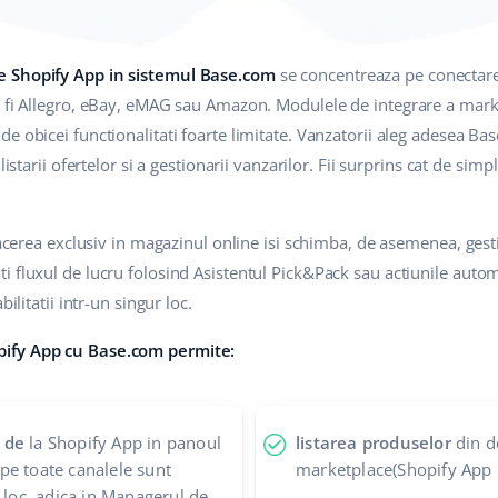
e Shopify App in sistemul Base.com
se concentreaza pe conectare
r fi Allegro, eBay, eMAG sau Amazon. Modulele de integrare a mark
e obicei functionalitati foarte limitate. Vanzatorii aleg adesea B
listarii ofertelor si a gestionarii vanzarilor. Fii surprins cat de sim
afacerea exclusiv in magazinul online isi schimba, de asemenea, ges
 fluxul de lucru folosind Asistentul Pick&Pack sau actiunile autom
ilitatii intr-un singur loc.
pify App cu Base.com permite:
 de
la Shopify App in panoul
listarea produselor
din d
pe toate canalele sunt
marketplace(Shopify App 
 loc, adica in Managerul de