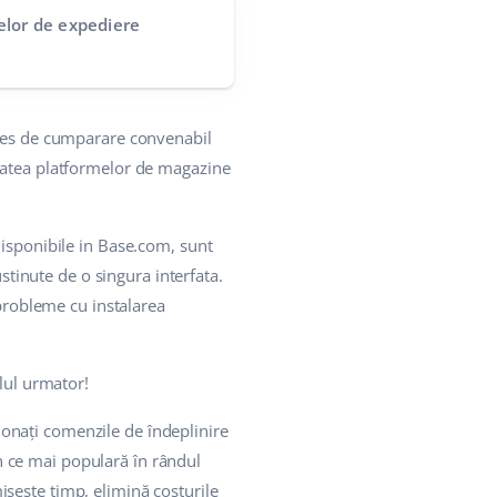
elor de expediere
oces de cumparare convenabil
itatea platformelor de magazine
disponibile in Base.com, sunt
ustinute de o singura interfata.
 probleme cu instalarea
elul urmator!
ionați comenzile de îndeplinire
 în ce mai populară în rândul
sește timp, elimină costurile