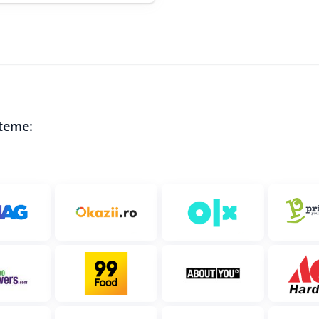
steme: