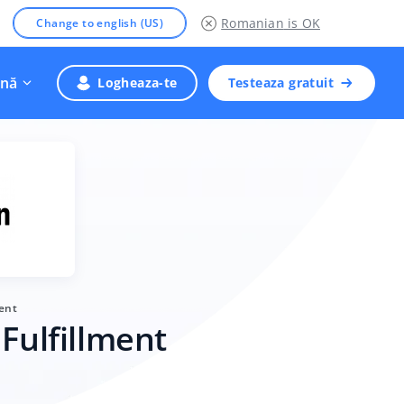
Romanian
is OK
Change to english (US)
nă
Logheaza-te
Testeaza gratuit
ment
Fulfillment