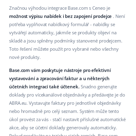
Značnou výhodou integrace Base.com s Ceneo je
možnost výpisu nabídek i bez zapojení prodejce
. Není
potřeba vyplňovat nabídkový formulář - nabídky se
vytvářejí automaticky, jakmile se produkty objeví na
skladě a jsou splněny podmínky stanovené prodejcem.
Toto řešení můžete použít pro vybrané nebo všechny
nové produkty.
Base.com vám poskytuje nástroje pro efektivní
vystavování a zpracování faktur a u některých
účetních integrací také účtenek.
Snadno generujte
doklady pro vícekanálové objednávky a předávejte je do
ABRA.eu. Vystavujte faktury pro jednotlivé objednávky
nebo hromadně pro celý seznam. Systém může tento
úkol provést za vás - stačí nastavit příslušné automatické
akce, aby se účetní doklady generovaly automaticky.
Pokud prodáváte na trzích v cizích zemích, Base.com