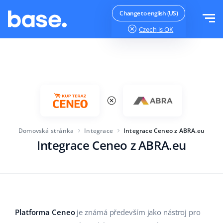
Vyzkoušejte zdarma
Přihlásit se
Change to english (US)
Czech
is OK
Funkce
Přehled funkcí
Řešení
Správce objednávek
Velikost společnosti
Integrace
Správce Marketplace
Domovská stránka
Integrace
Integrace Ceneo z ABRA.eu
Pro začínající e-commerce
Produktový manažer
Integrace Ceneo z ABRA.eu
Ceník
Pro rostoucí podniky
Automatizace cen
Více
Pro velké elektronické obchody
WMS
ERP
Vzdělávání
Průmysl
Čeština
Platforma Ceneo
je známá především jako nástroj pro