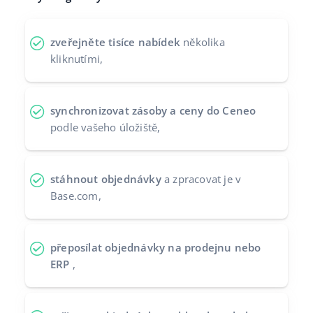
Partneři
polski
zveřejněte tisíce nabídek
několika
Kontakt
português (BR)
kliknutími,
română
synchronizovat zásoby a ceny do Ceneo
中文
podle vašeho úložiště,
stáhnout objednávky
a zpracovat je v
Base.com,
přeposílat objednávky na prodejnu nebo
ERP
,