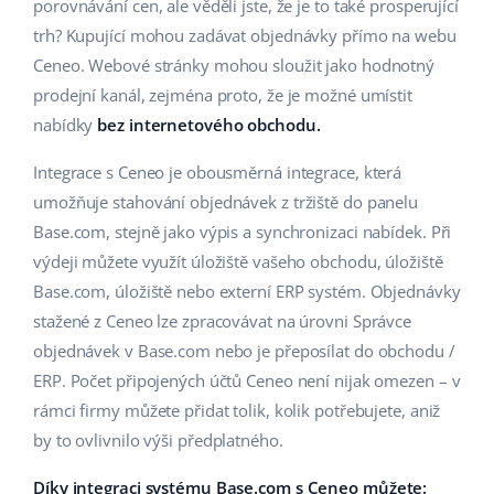
Base Analytics
porovnávání cen, ale věděli jste, že je to také prosperující
Podpora
Domov a zahrada
english (US)
trh? Kupující mohou zadávat objednávky přímo na webu
AI pro e-commerce
Ceneo. Webové stránky mohou sloužit jako hodnotný
Akademie
Výrobky pro děti
english (GB)
prodejní kanál, zejména proto, že je možné umístit
Base Connect
Blog
Elektronika
english (IN)
nabídky
bez internetového obchodu.
Automatizace procesů
Kalendář webinářů a eventů
Automobilové díly
Integrace s Ceneo je obousměrná integrace, která
čeština
Správa přepravy
umožňuje stahování objednávek z tržiště do panelu
Supermarket
Služby
deutsch
Base.com, stejně jako výpis a synchronizaci nabídek. Při
výdeji můžete využít úložiště vašeho obchodu, úložiště
Zdraví a krása
Ελληνικά
Implementace systému
Base.com, úložiště nebo externí ERP systém. Objednávky
Móda
stažené z Ceneo lze zpracovávat na úrovni Správce
español (AR)
Audit účtu
objednávek v Base.com nebo je přeposílat do obchodu /
español (MX)
ERP. Počet připojených účtů Ceneo není nijak omezen – v
rámci firmy můžete přidat tolik, kolik potřebujete, aniž
Další
Français
by to ovlivnilo výši předplatného.
Kalkulačka růstu tržeb a úspor s Base
Italiano
Díky integraci systému Base.com s Ceneo můžete: