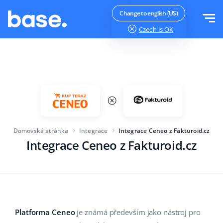
Vyzkoušejte zdarma
Přihlásit se
Change to english (US)
Czech
is OK
Funkce
Přehled funkcí
Řešení
Správce objednávek
Velikost společnosti
Integrace
Správce Marketplace
Domovská stránka
Integrace
Integrace Ceneo z Fakturoid.cz
Pro začínající e-commerce
Produktový manažer
Integrace Ceneo z Fakturoid.cz
Ceník
Pro rostoucí podniky
Automatizace cen
Více
Pro velké elektronické obchody
WMS
ERP
Vzdělávání
Průmysl
Čeština
Platforma Ceneo
je známá především jako nástroj pro