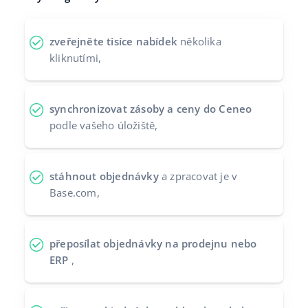
Partneři
polski
zveřejněte tisíce nabídek
několika
Kontakt
português (BR)
kliknutími,
română
synchronizovat zásoby a ceny do Ceneo
中文
podle vašeho úložiště,
stáhnout objednávky
a zpracovat je v
Base.com,
přeposílat objednávky na prodejnu nebo
ERP
,