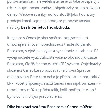
Base Analytics
porovnávání cen, ale věděli jste, že je to také prosperující
Podpora
Domov a zahrada
english (US)
trh? Kupující mohou zadávat objednávky přímo na webu
AI pro e-commerce
Ceneo. Webové stránky mohou sloužit jako hodnotný
Akademie
Výrobky pro děti
english (GB)
prodejní kanál, zejména proto, že je možné umístit
Base Connect
Blog
Elektronika
english (IN)
nabídky
bez internetového obchodu.
Automatizace procesů
Kalendář webinářů a eventů
Automobilové díly
Integrace s Ceneo je obousměrná integrace, která
čeština
Správa přepravy
umožňuje stahování objednávek z tržiště do panelu
Supermarket
Služby
deutsch
Base.com, stejně jako výpis a synchronizaci nabídek. Při
výdeji můžete využít úložiště vašeho obchodu, úložiště
Zdraví a krása
Ελληνικά
Implementace systému
Base.com, úložiště nebo externí ERP systém. Objednávky
Móda
stažené z Ceneo lze zpracovávat na úrovni Správce
español (AR)
Audit účtu
objednávek v Base.com nebo je přeposílat do obchodu /
español (MX)
ERP. Počet připojených účtů Ceneo není nijak omezen – v
rámci firmy můžete přidat tolik, kolik potřebujete, aniž
Další
Français
by to ovlivnilo výši předplatného.
Kalkulačka růstu tržeb a úspor s Base
Italiano
Díky integraci systému Base.com s Ceneo můžete: