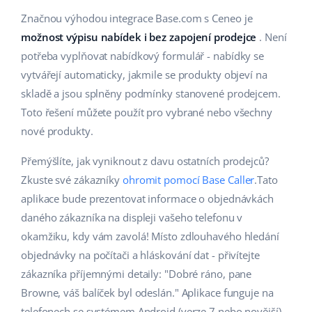
Značnou výhodou integrace Base.com s Ceneo je
možnost výpisu nabídek i bez zapojení prodejce
. Není
potřeba vyplňovat nabídkový formulář - nabídky se
vytvářejí automaticky, jakmile se produkty objeví na
skladě a jsou splněny podmínky stanovené prodejcem.
Toto řešení můžete použít pro vybrané nebo všechny
nové produkty.
Přemýšlíte, jak vyniknout z davu ostatních prodejců?
Zkuste své zákazníky
ohromit pomocí Base Caller
.Tato
aplikace bude prezentovat informace o objednávkách
daného zákazníka na displeji vašeho telefonu v
okamžiku, kdy vám zavolá! Místo zdlouhavého hledání
objednávky na počítači a hláskování dat - přivítejte
zákazníka příjemnými detaily: "Dobré ráno, pane
Browne, váš balíček byl odeslán." Aplikace funguje na
telefonech se systémem Android (verze 7 nebo novější).