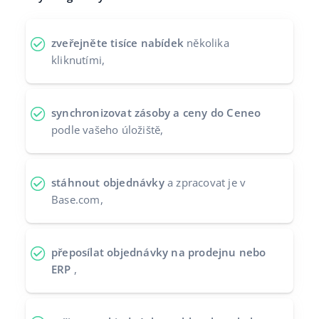
Partneři
polski
zveřejněte tisíce nabídek
několika
Kontakt
português (BR)
kliknutími,
română
synchronizovat zásoby a ceny do Ceneo
中文
podle vašeho úložiště,
stáhnout objednávky
a zpracovat je v
Base.com,
přeposílat objednávky na prodejnu nebo
ERP
,