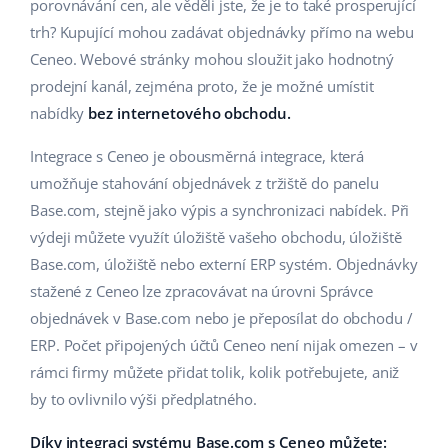
Base Analytics
porovnávání cen, ale věděli jste, že je to také prosperující
Podpora
Domov a zahrada
english (US)
trh? Kupující mohou zadávat objednávky přímo na webu
AI pro e-commerce
Ceneo. Webové stránky mohou sloužit jako hodnotný
Akademie
Výrobky pro děti
english (GB)
prodejní kanál, zejména proto, že je možné umístit
Base Connect
Blog
Elektronika
english (IN)
nabídky
bez internetového obchodu.
Automatizace procesů
Kalendář webinářů a eventů
Automobilové díly
Integrace s Ceneo je obousměrná integrace, která
čeština
Správa přepravy
umožňuje stahování objednávek z tržiště do panelu
Supermarket
Služby
deutsch
Base.com, stejně jako výpis a synchronizaci nabídek. Při
výdeji můžete využít úložiště vašeho obchodu, úložiště
Zdraví a krása
Ελληνικά
Implementace systému
Base.com, úložiště nebo externí ERP systém. Objednávky
Móda
stažené z Ceneo lze zpracovávat na úrovni Správce
español (AR)
Audit účtu
objednávek v Base.com nebo je přeposílat do obchodu /
español (MX)
ERP. Počet připojených účtů Ceneo není nijak omezen – v
rámci firmy můžete přidat tolik, kolik potřebujete, aniž
Další
Français
by to ovlivnilo výši předplatného.
Kalkulačka růstu tržeb a úspor s Base
Italiano
Díky integraci systému Base.com s Ceneo můžete: