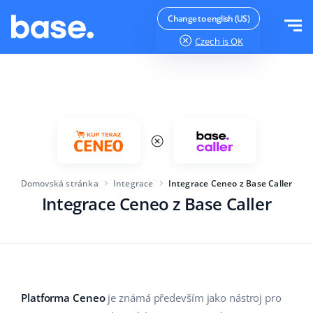
Vyzkoušejte zdarma
Přihlásit se
Change to english (US)
Czech
is OK
Funkce
Přehled funkcí
Řešení
Správce objednávek
Velikost společnosti
Integrace
Správce Marketplace
Domovská stránka
Integrace
Integrace Ceneo z Base Caller
Pro začínající e-commerce
Produktový manažer
Integrace Ceneo z Base Caller
Ceník
Pro rostoucí podniky
Automatizace cen
Více
Pro velké elektronické obchody
WMS
ERP
Vzdělávání
Průmysl
Čeština
Platforma Ceneo
je známá především jako nástroj pro