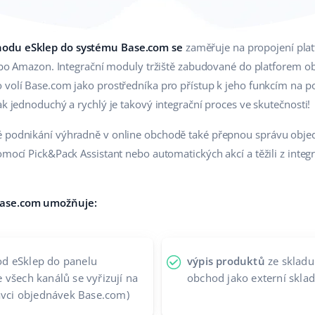
hodu eSklep do systému Base.com se
zaměřuje na propojení pla
 nebo Amazon. Integrační moduly tržiště zabudované do platforem 
 volí Base.com jako prostředníka pro přístup k jeho funkcím na p
ak jednoduchý a rychlý je takový integrační proces ve skutečnosti!
é podnikání výhradně v online obchodě také přepnou správu obj
omocí Pick&Pack Assistant nebo automatických akcí a těžili z integ
Base.com umožňuje:
d eSklep do panelu
výpis produktů
ze skladu
všech kanálů se vyřizují na
obchod jako externí sklad
rávci objednávek Base.com)