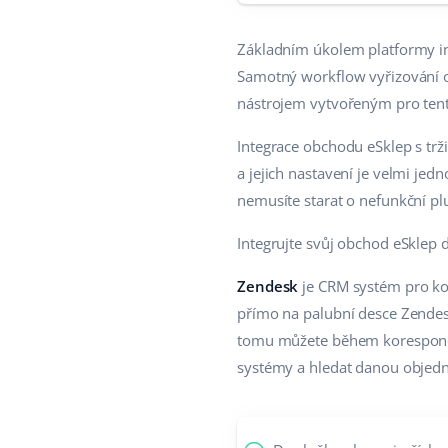
Základním úkolem platformy in
Samotný workflow vyřizování o
nástrojem vytvořeným pro tent
Integrace obchodu eSklep s trž
a jejich nastavení je velmi j
nemusíte starat o nefunkční p
Integrujte svůj obchod eSklep
Zendesk
je CRM systém pro ko
přímo na palubní desce Zendes
tomu můžete během koresponden
systémy a hledat danou objed