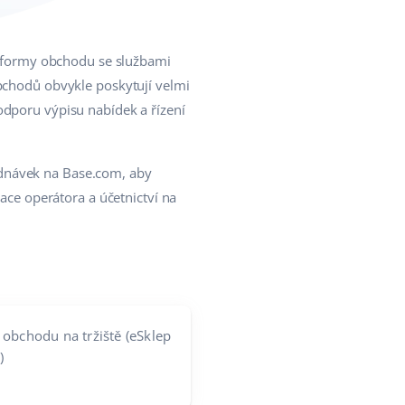
tformy obchodu se službami
obchodů obvykle poskytují velmi
odporu výpisu nabídek a řízení
ednávek na Base.com, aby
race operátora a účetnictví na
 obchodu na tržiště (eSklep
)