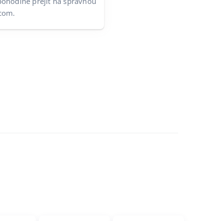
ohodlně přejít na správnou
.com.