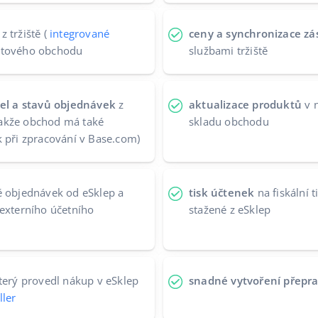
z tržiště (
integrované
ceny a synchronizace zá
netového obchodu
službami tržiště
sel a stavů objednávek
z
aktualizace produktů
v n
akže obchod má také
skladu obchodu
k při zpracování v Base.com)
 objednávek od eSklep a
tisk účtenek
na fiskální 
 externího účetního
stažené z eSklep
terý provedl nákup v eSklep
snadné vytvoření přepra
ller