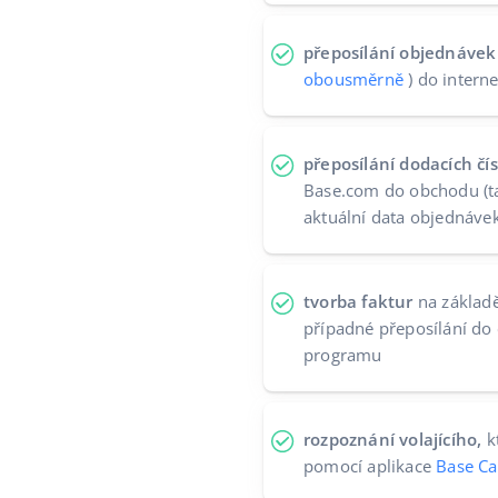
přeposílání objednávek
obousměrně
) do inter
přeposílání dodacích čí
Base.com do obchodu (t
aktuální data objednáve
tvorba faktur
na základě
případné přeposílání do
programu
rozpoznání volajícího,
k
pomocí aplikace
Base Ca