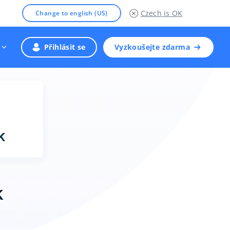
Czech
is OK
Change to english (US)
Přihlásit se
Vyzkoušejte zdarma
k