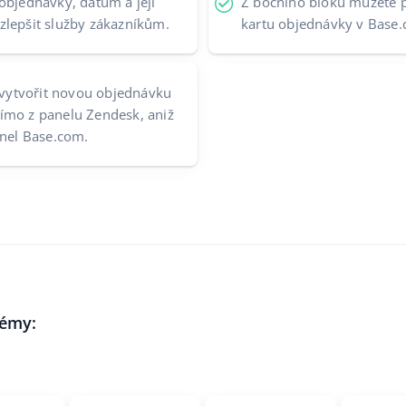
objednávky, datum a její
Z bočního bloku můžete p
zlepšit služby zákazníkům.
kartu objednávky v Base
ytvořit novou objednávku
ímo z panelu Zendesk, aniž
anel Base.com.
témy: