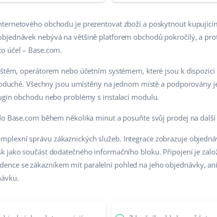
ternetového obchodu je prezentovat zboží a poskytnout kupujíc
bjednávek nebývá na většině platforem obchodů pokročilý, a proto
o účel – Base.com.
ištěm, operátorem nebo účetním systémem, které jsou k dispozici 
ednoduché. Všechny jsou umístěny na jednom místě a podporovány 
lugin obchodu nebo problémy s instalací modulu.
 do Base.com během několika minut a posuňte svůj prodej na další
mplexní správu zákaznických služeb. Integrace zobrazuje objedn
k jako součást dodatečného informačního bloku. Připojení je zalo
ce se zákazníkem mít paralelní pohled na jeho objednávky, aniž
návku.