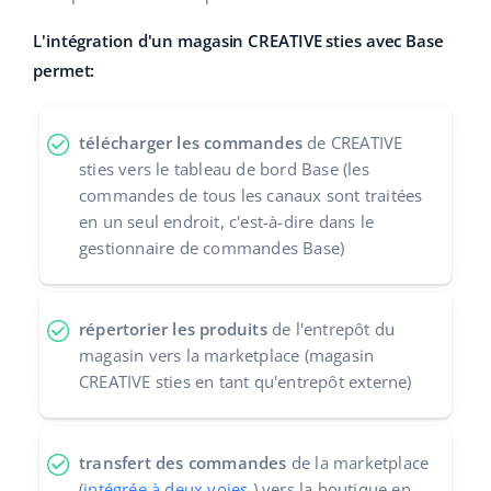
polski
L'intégration d'un magasin CREATIVE sties avec Base
permet:
português (BR)
română
télécharger les commandes
de CREATIVE
sties vers le tableau de bord Base (les
中文
commandes de tous les canaux sont traitées
en un seul endroit, c'est-à-dire dans le
gestionnaire de commandes Base)
répertorier les produits
de l'entrepôt du
magasin vers la marketplace (magasin
CREATIVE sties en tant qu'entrepôt externe)
transfert des commandes
de la marketplace
(
intégrée à deux voies
) vers la boutique en