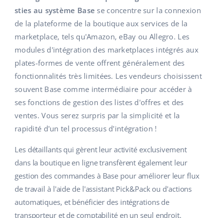
Base Analytics
Aide
Maison et jardin
english (US)
sties au système Base
se concentre sur la connexion
L'IA au service du e-commerce
de la plateforme de la boutique aux services de la
Académie
Produits pour enfants
english (GB)
marketplace, tels qu'Amazon, eBay ou Allegro. Les
Base Connect
modules d'intégration des marketplaces intégrés aux
Blog
Électronique
english (IN)
plates-formes de vente offrent généralement des
Automatisation des flux
Pièces automobiles
fonctionnalités très limitées. Les vendeurs choisissent
Services
čeština
Gestion logistique
souvent Base comme intermédiaire pour accéder à
Supermarché
deutsch
ses fonctions de gestion des listes d'offres et des
Audit des comptes
ventes. Vous serez surpris par la simplicité et la
Santé et beauté
Ελληνικά
rapidité d'un tel processus d'intégration !
La mode
Autres
español (AR)
Les détaillants qui gèrent leur activité exclusivement
dans la boutique en ligne transfèrent également leur
español (MX)
Calculateur de gains
gestion des commandes à Base pour améliorer leur flux
Collaborations et partenaires
de travail à l'aide de l'assistant Pick&Pack ou d'actions
Français
automatiques, et bénéficier des intégrations de
Contact
Italiano
transporteur et de comptabilité en un seul endroit.