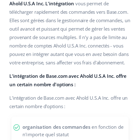
Base Analytics
Ahold U.S.A Inc. L'intégration
vous permet de
Aide
Maison et jardin
english (US)
télécharger rapidement des commandes vers Base.com.
L'IA au service du e-commerce
Académie
Produits pour enfants
Elles sont gérées dans le gestionnaire de commandes, un
english (GB)
Base Connect
outil avancé et puissant qui permet de gérer les ventes
Blog
Électronique
english (IN)
provenant de sources multiples. Il n'y a pas de limite au
Automatisation des flux
nombre de comptes Ahold U.S.A Inc. connectés - vous
Pièces automobiles
Services
čeština
pouvez en intégrer autant que vous en avez besoin dans
Gestion logistique
Supermarché
votre entreprise, sans affecter vos frais d'abonnement.
deutsch
Audit des comptes
Santé et beauté
L'intégration de Base.com avec Ahold U.S.A Inc. offre
Ελληνικά
un certain nombre d'options :
La mode
Autres
español (AR)
L'intégration de Base.com avec Ahold U.S.A Inc. offre un
certain nombre d'options :
español (MX)
Calculateur de gains
Collaborations et partenaires
Français
organisation des commandes
en fonction de
n'importe quel statut
Contact
Italiano