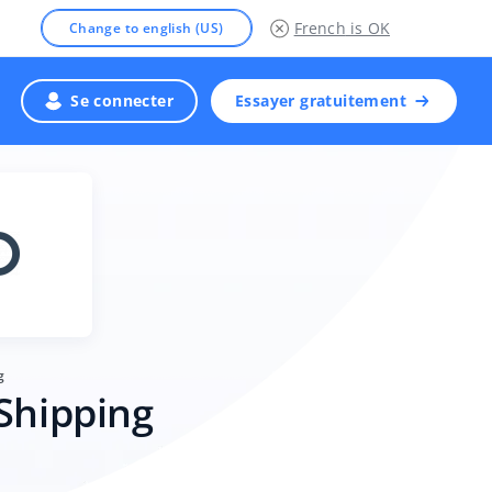
French
is OK
Change to english (US)
Se connecter
Essayer gratuitement
g
 Shipping