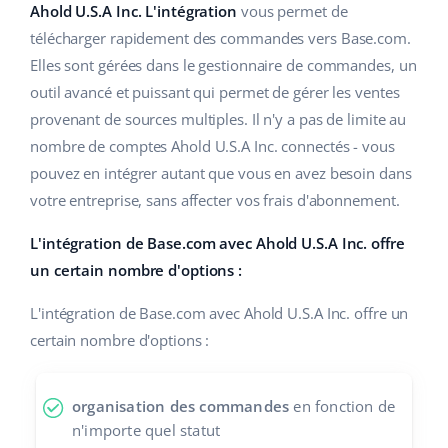
Base Analytics
Ahold U.S.A Inc. L'intégration
vous permet de
Aide
Maison et jardin
english (US)
télécharger rapidement des commandes vers Base.com.
L'IA au service du e-commerce
Académie
Produits pour enfants
Elles sont gérées dans le gestionnaire de commandes, un
english (GB)
Base Connect
outil avancé et puissant qui permet de gérer les ventes
Blog
Électronique
english (IN)
provenant de sources multiples. Il n'y a pas de limite au
Automatisation des flux
nombre de comptes Ahold U.S.A Inc. connectés - vous
Pièces automobiles
Services
čeština
pouvez en intégrer autant que vous en avez besoin dans
Gestion logistique
Supermarché
votre entreprise, sans affecter vos frais d'abonnement.
deutsch
Audit des comptes
Santé et beauté
L'intégration de Base.com avec Ahold U.S.A Inc. offre
Ελληνικά
un certain nombre d'options :
La mode
Autres
español (AR)
L'intégration de Base.com avec Ahold U.S.A Inc. offre un
certain nombre d'options :
español (MX)
Calculateur de gains
Collaborations et partenaires
Français
organisation des commandes
en fonction de
n'importe quel statut
Contact
Italiano