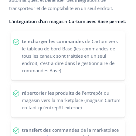
automatiques, et bénéficier des intégrations de
transporteur et de comptabilité en un seul endroit.
polski
L'intégration d'un magasin Cartum avec Base permet:
português (BR)
română
télécharger les commandes
de Cartum vers
le tableau de bord Base (les commandes de
中文
tous les canaux sont traitées en un seul
endroit, c'est-à-dire dans le gestionnaire de
commandes Base)
répertorier les produits
de l'entrepôt du
magasin vers la marketplace (magasin Cartum
en tant qu'entrepôt externe)
transfert des commandes
de la marketplace