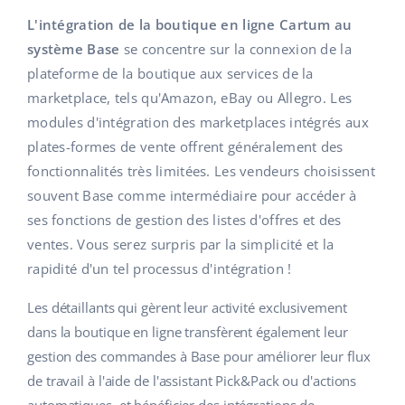
Base Analytics
Aide
Maison et jardin
english (US)
L'intégration de la boutique en ligne Cartum au
L'IA au service du e-commerce
système Base
se concentre sur la connexion de la
Académie
Produits pour enfants
english (GB)
plateforme de la boutique aux services de la
Base Connect
Blog
Électronique
marketplace, tels qu'Amazon, eBay ou Allegro. Les
english (IN)
Automatisation des flux
modules d'intégration des marketplaces intégrés aux
Pièces automobiles
Services
čeština
plates-formes de vente offrent généralement des
Gestion logistique
fonctionnalités très limitées. Les vendeurs choisissent
Supermarché
deutsch
Audit des comptes
souvent Base comme intermédiaire pour accéder à
Santé et beauté
ses fonctions de gestion des listes d'offres et des
Ελληνικά
ventes. Vous serez surpris par la simplicité et la
La mode
Autres
español (AR)
rapidité d'un tel processus d'intégration !
Les détaillants qui gèrent leur activité exclusivement
español (MX)
Calculateur de gains
dans la boutique en ligne transfèrent également leur
Collaborations et partenaires
Français
gestion des commandes à Base pour améliorer leur flux
de travail à l'aide de l'assistant Pick&Pack ou d'actions
Contact
Italiano