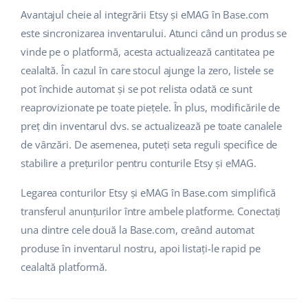
Avantajul cheie al integrării Etsy și eMAG în Base.com
polski
este sincronizarea inventarului. Atunci când un produs se
vinde pe o platformă, acesta actualizează cantitatea pe
português (BR)
cealaltă. În cazul în care stocul ajunge la zero, listele se
română
pot închide automat și se pot relista odată ce sunt
reaprovizionate pe toate piețele. În plus, modificările de
中文
preț din inventarul dvs. se actualizează pe toate canalele
de vânzări. De asemenea, puteți seta reguli specifice de
stabilire a prețurilor pentru conturile Etsy și eMAG.
Legarea conturilor Etsy și eMAG în Base.com simplifică
transferul anunțurilor între ambele platforme. Conectați
una dintre cele două la Base.com, creând automat
produse în inventarul nostru, apoi listați-le rapid pe
cealaltă platformă.