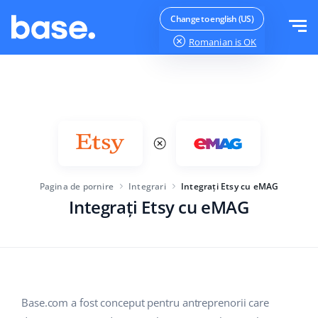
Testeaza gratuit
Logheaza-te
Change to english (US)
Romanian
is OK
Functii
Prezentare functii
Soluții
Manager comenzi
Mărimea companiei
Integrari
Manager Marketplace
Pagina de pornire
Integrari
Integrați Etsy cu eMAG
Pentru startup-urile
Manager produs
Integrați Etsy cu eMAG
Preturi
Pentru afaceri in crestere
Automatizarea prețurilor
Mai mult
Pentru comerțul electronic mare
WMS
ERP
Educație
Industrie
Română
Base.com a fost conceput pentru antreprenorii care