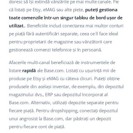
Base Analytics
doresc să își extindă vânzările pe mai multe canale. Fie
Suport
Casă și grădină
english (US)
că listați pe Etsy, eMAG sau alte piețe,
puteți gestiona
AI pentru comerțul electronic
toate comenzile într-un singur tablou de bord ușor de
Blog
Produse pentru copii
english (GB)
utilizat.
. Beneficiile includ conectarea mai multor conturi
Base Connect
Electronică
english (IN)
Servicii
pe piață fără autentificări separate, ceea ce îl face ideal
Automatizarea fluxului de lucru
pentru proprietarii de magazine sau vânzătorii care
Piese auto
čeština
gestionează comenzi telefonice și în persoană.
Implementari de sistem
Managementul transporturilor
Supermarket
deutsch
Afacerile multi-canal beneficiază de instrumentele de
Auditul conturilor
listare
rapidă
ale Base.com. Listați cu ușurință mii de
Sănătate și frumusețe
Ελληνικά
produse pe Etsy și eMAG cu câteva clicuri. Puteți obține
Modă
Altele
produsele din același inventar, de exemplu, din depozitul
español (AR)
magazinului dvs., ERP sau depozitul încorporat al
español (MX)
Calculatorul de beneficii
Base.com. Alternativ, utilizați depozite separate pentru
fiecare piață. Pentru dropshipping, conectați depozitul
Colaborare si parteneri
Français
unui angrosist la Base.com, dar păstrați un depozit
pentru fiecare cont de piață.
Contact
Italiano