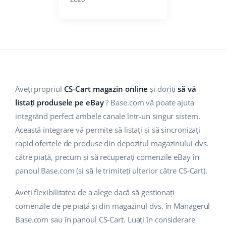
Base Analytics
Suport
Casă și grădină
english (US)
AI pentru comerțul electronic
Blog
Produse pentru copii
english (GB)
Base Connect
Electronică
english (IN)
Servicii
Automatizarea fluxului de lucru
Piese auto
čeština
Implementari de sistem
Aveți propriul
CS-Cart magazin online
și doriți
să vă
Managementul transporturilor
Supermarket
listați produsele pe eBay
? Base.com vă poate ajuta
deutsch
Auditul conturilor
integrând perfect ambele canale într-un singur sistem.
Sănătate și frumusețe
Ελληνικά
Această integrare vă permite să listați și să sincronizați
rapid ofertele de produse din depozitul magazinului dvs.
Modă
Altele
español (AR)
către piață, precum și să recuperați comenzile eBay în
panoul Base.com (și să le trimiteți ulterior către CS-Cart).
español (MX)
Calculatorul de beneficii
Aveți flexibilitatea de a alege dacă să gestionați
Colaborare si parteneri
Français
comenzile de pe piață și din magazinul dvs. în Managerul
Contact
Italiano
Base.com sau în panoul CS-Cart. Luați în considerare