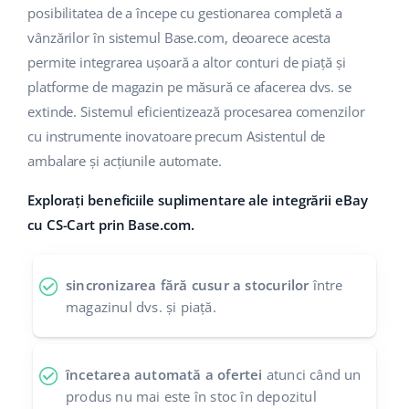
posibilitatea de a începe cu gestionarea completă a
polski
vânzărilor în sistemul Base.com, deoarece acesta
permite integrarea ușoară a altor conturi de piață și
português (BR)
platforme de magazin pe măsură ce afacerea dvs. se
extinde. Sistemul eficientizează procesarea comenzilor
română
cu instrumente inovatoare precum Asistentul de
中文
ambalare și acțiunile automate.
Explorați beneficiile suplimentare ale integrării eBay
cu CS-Cart prin Base.com.
sincronizarea fără cusur a stocurilor
între
magazinul dvs. și piață.
încetarea automată a ofertei
atunci când un
produs nu mai este în stoc în depozitul