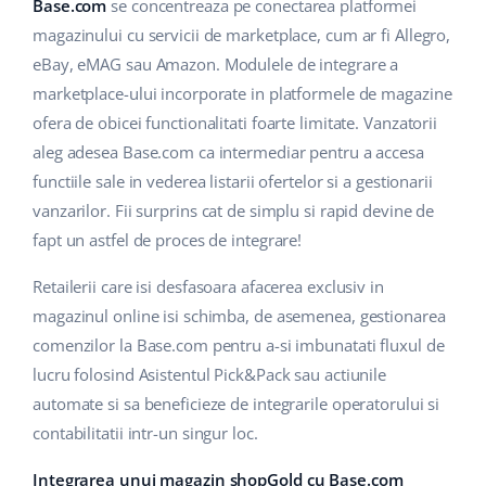
Base Analytics
Base.com
se concentreaza pe conectarea platformei
Suport
Casă și grădină
english (US)
magazinului cu servicii de marketplace, cum ar fi Allegro,
AI pentru comerțul electronic
eBay, eMAG sau Amazon. Modulele de integrare a
Blog
Produse pentru copii
english (GB)
marketplace-ului incorporate in platformele de magazine
Base Connect
Electronică
english (IN)
Servicii
ofera de obicei functionalitati foarte limitate. Vanzatorii
Automatizarea fluxului de lucru
aleg adesea Base.com ca intermediar pentru a accesa
Piese auto
čeština
functiile sale in vederea listarii ofertelor si a gestionarii
Implementari de sistem
Managementul transporturilor
vanzarilor. Fii surprins cat de simplu si rapid devine de
Supermarket
deutsch
Auditul conturilor
fapt un astfel de proces de integrare!
Sănătate și frumusețe
Ελληνικά
Retailerii care isi desfasoara afacerea exclusiv in
Modă
Altele
magazinul online isi schimba, de asemenea, gestionarea
español (AR)
comenzilor la Base.com pentru a-si imbunatati fluxul de
español (MX)
Calculatorul de beneficii
lucru folosind Asistentul Pick&Pack sau actiunile
automate si sa beneficieze de integrarile operatorului si
Colaborare si parteneri
Français
contabilitatii intr-un singur loc.
Contact
Italiano
Integrarea unui magazin shopGold cu Base.com