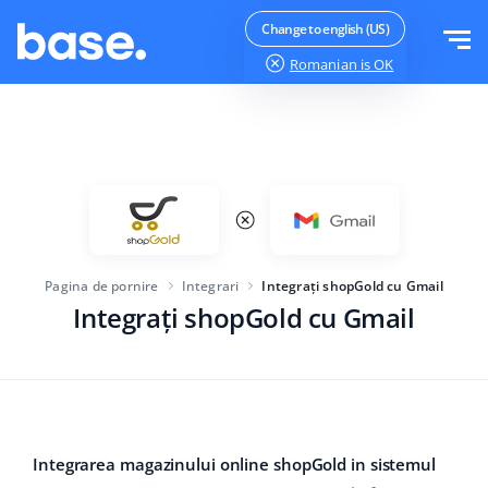
Testeaza gratuit
Logheaza-te
Change to english (US)
Romanian
is OK
Functii
Prezentare functii
Soluții
Manager comenzi
Mărimea companiei
Integrari
Manager Marketplace
Pagina de pornire
Integrari
Integrați shopGold cu Gmail
Pentru startup-urile
Manager produs
Integrați shopGold cu Gmail
Preturi
Pentru afaceri in crestere
Automatizarea prețurilor
Mai mult
Pentru comerțul electronic mare
WMS
ERP
Educație
Industrie
Română
Integrarea magazinului online shopGold in sistemul