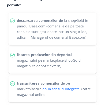
permite:
polski
português (BR)
descarcarea comenzilor de
la shopGold in
panoul Base.com (comenzile de pe toate
română
canalele sunt gestionate intr-un singur loc,
adica in Managerul de comenzi Base.com)
中文
listarea produselor
din depozitul
magazinului pe marketplace(shopGold
magazin ca depozit extern)
transmiterea comenzilor
de pe
marketplace(in
doua sensuri integrate
) catre
magazinul online