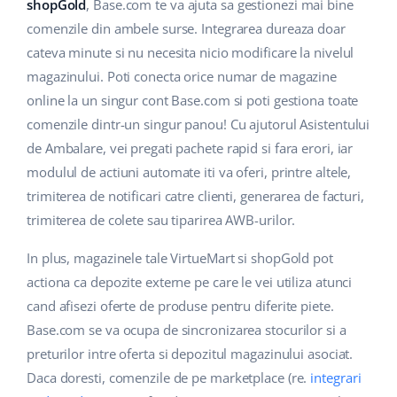
Base Analytics
shopGold
, Base.com te va ajuta sa gestionezi mai bine
Suport
Casă și grădină
english (US)
comenzile din ambele surse. Integrarea dureaza doar
AI pentru comerțul electronic
cateva minute si nu necesita nicio modificare la nivelul
Blog
Produse pentru copii
english (GB)
magazinului. Poti conecta orice numar de magazine
Base Connect
Electronică
english (IN)
Servicii
online la un singur cont Base.com si poti gestiona toate
Automatizarea fluxului de lucru
comenzile dintr-un singur panou! Cu ajutorul Asistentului
Piese auto
čeština
de Ambalare, vei pregati pachete rapid si fara erori, iar
Implementari de sistem
Managementul transporturilor
modulul de actiuni automate iti va oferi, printre altele,
Supermarket
deutsch
Auditul conturilor
trimiterea de notificari catre clienti, generarea de facturi,
Sănătate și frumusețe
trimiterea de colete sau tiparirea AWB-urilor.
Ελληνικά
Modă
Altele
In plus, magazinele tale VirtueMart si shopGold pot
español (AR)
actiona ca depozite externe pe care le vei utiliza atunci
español (MX)
Calculatorul de beneficii
cand afisezi oferte de produse pentru diferite piete.
Base.com se va ocupa de sincronizarea stocurilor si a
Colaborare si parteneri
Français
preturilor intre oferta si depozitul magazinului asociat.
Daca doresti, comenzile de pe marketplace (re.
integrari
Contact
Italiano