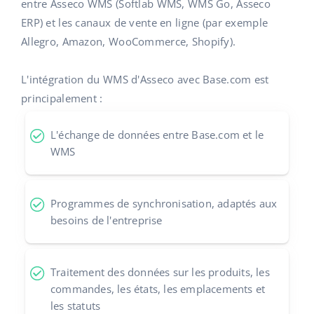
Base Analytics
entre Asseco WMS (Softlab WMS, WMS Go, Asseco
Aide
Maison et jardin
english (US)
ERP) et les canaux de vente en ligne (par exemple
L'IA au service du e-commerce
Allegro, Amazon, WooCommerce, Shopify).
Académie
Produits pour enfants
english (GB)
Base Connect
Blog
Électronique
english (IN)
L'intégration du WMS d'Asseco avec Base.com est
Automatisation des flux
principalement :
Pièces automobiles
Services
čeština
Gestion logistique
L'échange de données entre Base.com et le
Supermarché
deutsch
Audit des comptes
WMS
Santé et beauté
Ελληνικά
La mode
Autres
Programmes de synchronisation, adaptés aux
español (AR)
besoins de l'entreprise
español (MX)
Calculateur de gains
Collaborations et partenaires
Français
Traitement des données sur les produits, les
commandes, les états, les emplacements et
Contact
Italiano
les statuts