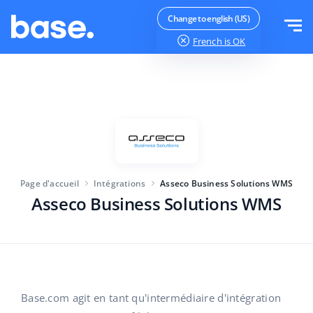
Essayer gratuitement
Se connecter
Change to english (US)
French
is OK
Fonctions
Aperçu des fonctions
Solutions
Gestion des commandes
Taille de l'entreprise
Intégrations
Gestion des Marketplaces
Page d'accueil
Intégrations
Asseco Business Solutions WMS
Lancement d'activité
Gestion de produits
Asseco Business Solutions WMS
Tarifs
Pour les entreprises en croissance
Automatisation des prix
Plus
Pour les grandes entreprises
WMS
ERP
L'éducation
L'industrie
Français
Base.com agit en tant qu'intermédiaire d'intégration