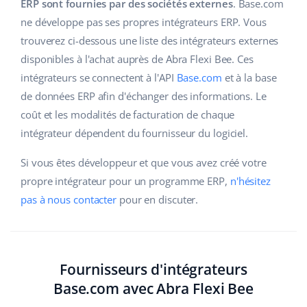
Base Analytics
ERP sont fournies par des sociétés externes
. Base.com
Aide
Maison et jardin
english (US)
ne développe pas ses propres intégrateurs ERP. Vous
L'IA au service du e-commerce
trouverez ci-dessous une liste des intégrateurs externes
Académie
Produits pour enfants
english (GB)
disponibles à l'achat auprès de Abra Flexi Bee. Ces
Base Connect
Blog
Électronique
english (IN)
intégrateurs se connectent à l'API
Base.com
et à la base
Automatisation des flux
de données ERP afin d'échanger des informations. Le
Pièces automobiles
Services
čeština
coût et les modalités de facturation de chaque
Gestion logistique
intégrateur dépendent du fournisseur du logiciel.
Supermarché
deutsch
Audit des comptes
Si vous êtes développeur et que vous avez créé votre
Santé et beauté
Ελληνικά
propre intégrateur pour un programme ERP,
n'hésitez
La mode
Autres
pas à nous contacter
pour en discuter.
español (AR)
español (MX)
Calculateur de gains
Collaborations et partenaires
Français
Fournisseurs d'intégrateurs
Base.com avec Abra Flexi Bee
Contact
Italiano