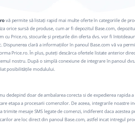
.ro
vă permite să listați rapid mai multe oferte în categoriile de pro
tiliza orice sursă de produse, cum ar fi depozitul Base.com, depozit
m cu Price.ro, stocurile și prețurile din oferta dvs. vor fi întotdeau
oc. Dispunerea clară a informațiilor în panoul Base.com vă va permit
rma Price.ro. În plus, puteți descărca ofertele listate anterior dire
stemul nostru. După o simplă conexiune de integrare în panoul dvs.
iat posibilitățile modulului.
or nu dedepind doar de ambalarea corecta si de expedierea rapida a c
iecare etapa a procesarii comenzilor. De aceea, integrarile noastre i
 trimite mesaje SMS legate de comenzi, indiferent daca acestea 
icarilor are loc direct din panoul Base.com, astfel incat intregul pr