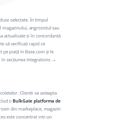
duse selectate. În timpul
ul magazinului, angrosistul sau
na actualizate și în concordanță
e să verificați rapid ce
ct pe piață în Base.com și le
 în secțiunea Integrations →
oletelor. Clientii se asteapta
nclud o
BulkGate platforma de
provin din markeplace, magazin
oces este concentrat intr-un