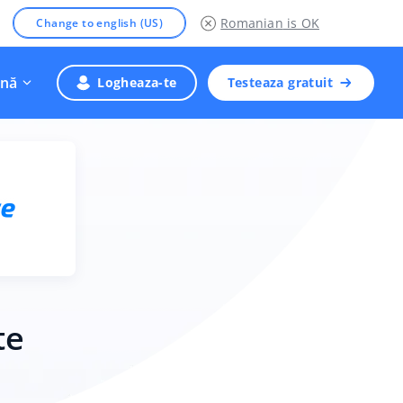
Romanian
is OK
Change to english (US)
nă
Logheaza-te
Testeaza gratuit
te