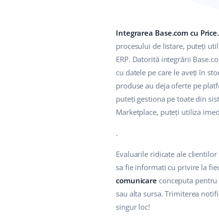
Integrarea Base.com cu Price
procesului de listare, puteți u
ERP. Datorită integrării Base.co
cu datele pe care le aveți în st
produse au deja oferte pe platfo
puteți gestiona pe toate din si
Marketplace, puteți utiliza imed
.
Evaluarile ridicate ale clientil
sa fie informati cu privire la f
comunicare
conceputa pentru a
sau alta sursa. Trimiterea notif
singur loc!