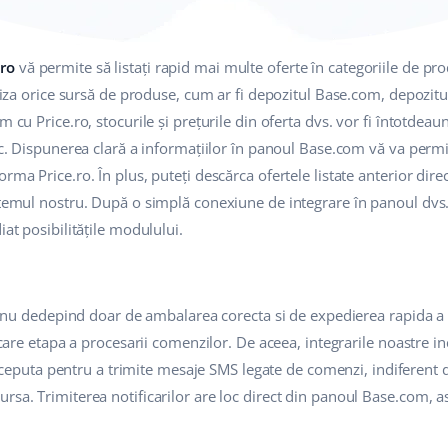
.ro
vă permite să listați rapid mai multe oferte în categoriile de pro
tiliza orice sursă de produse, cum ar fi depozitul Base.com, depozit
m cu Price.ro, stocurile și prețurile din oferta dvs. vor fi întotdeau
oc. Dispunerea clară a informațiilor în panoul Base.com vă va permit
rma Price.ro. În plus, puteți descărca ofertele listate anterior dire
stemul nostru. După o simplă conexiune de integrare în panoul dvs.
iat posibilitățile modulului.
or nu dedepind doar de ambalarea corecta si de expedierea rapida a c
iecare etapa a procesarii comenzilor. De aceea, integrarile noastre i
eputa pentru a trimite mesaje SMS legate de comenzi, indiferent 
sa. Trimiterea notificarilor are loc direct din panoul Base.com, as