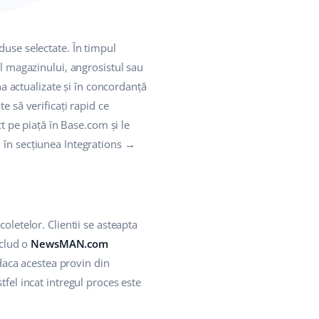
duse selectate. În timpul
ul magazinului, angrosistul sau
na actualizate și în concordanță
e să verificați rapid ce
ct pe piață în Base.com și le
 în secțiunea Integrations →
oletelor. Clientii se asteapta
nclud o
NewsMAN.com
daca acestea provin din
tfel incat intregul proces este