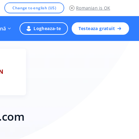
Romanian
is OK
Change to english (US)
nă
Logheaza-te
Testeaza gratuit
N.com