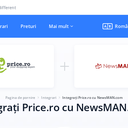
ifferent
rari
Preturi
Mai mult
Româ
Pagina de pornire
Integrari
Integrați Price.ro cu NewsMAN.com
grați Price.ro cu NewsMA