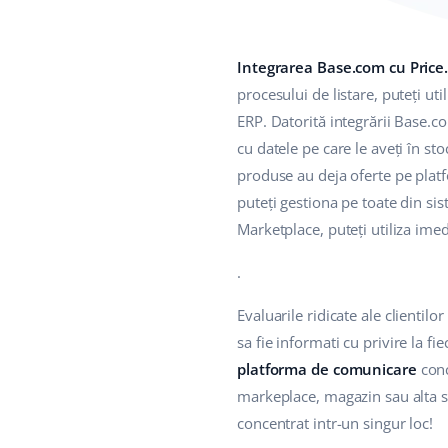
Integrarea Base.com cu Price
procesului de listare, puteți u
ERP. Datorită integrării Base.co
cu datele pe care le aveți în st
produse au deja oferte pe platfo
puteți gestiona pe toate din si
Marketplace, puteți utiliza imed
.
Evaluarile ridicate ale clientil
sa fie informati cu privire la f
platforma de comunicare
conc
markeplace, magazin sau alta sur
concentrat intr-un singur loc!