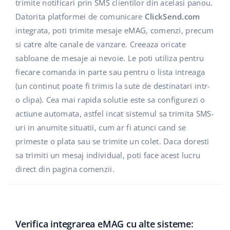
Base Analytics
trimite notificari prin SMS clientilor din acelasi panou.
Suport
Casă și grădină
english (US)
Datorita platformei de comunicare
ClickSend.com
AI pentru comerțul electronic
integrata, poti trimite mesaje eMAG, comenzi, precum
Blog
Produse pentru copii
english (GB)
si catre alte canale de vanzare. Creeaza oricate
Base Connect
Electronică
english (IN)
Servicii
sabloane de mesaje ai nevoie. Le poti utiliza pentru
Automatizarea fluxului de lucru
fiecare comanda in parte sau pentru o lista intreaga
Piese auto
čeština
(un continut poate fi trimis la sute de destinatari intr-
Implementari de sistem
Managementul transporturilor
o clipa). Cea mai rapida solutie este sa configurezi o
Supermarket
deutsch
Auditul conturilor
actiune automata, astfel incat sistemul sa trimita SMS-
Sănătate și frumusețe
uri in anumite situatii, cum ar fi atunci cand se
Ελληνικά
primeste o plata sau se trimite un colet. Daca doresti
Modă
Altele
español (AR)
sa trimiti un mesaj individual, poti face acest lucru
direct din pagina comenzii.
español (MX)
Calculatorul de beneficii
Colaborare si parteneri
Français
Contact
Verifica integrarea eMAG cu alte sisteme:
Italiano