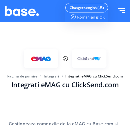
Testeaza gratuit
Logheaza-te
Change to english (US)
Romanian
is OK
Functii
Prezentare functii
Soluții
Manager comenzi
Mărimea companiei
Integrari
Manager Marketplace
Pagina de pornire
Integrari
Integrați eMAG cu ClickSend.com
Pentru startup-urile
Manager produs
Integrați eMAG cu ClickSend.com
Preturi
Pentru afaceri in crestere
Automatizarea prețurilor
Mai mult
Pentru comerțul electronic mare
WMS
ERP
Educație
Industrie
Română
Gestioneaza comenzile de la eMAG cu Base.com
si