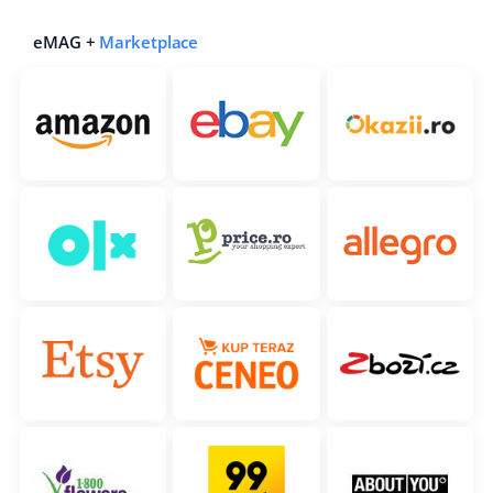
polski
eMAG +
Marketplace
português (BR)
română
中文