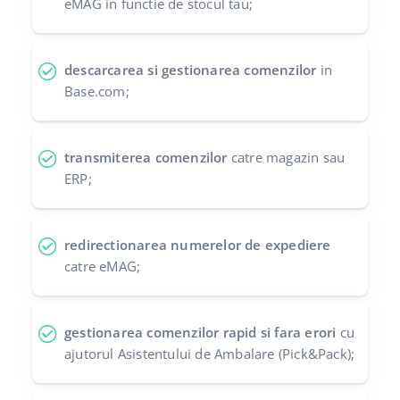
eMAG in functie de stocul tau;
polski
português (BR)
descarcarea si gestionarea comenzilor
in
Base.com;
română
中文
transmiterea comenzilor
catre magazin sau
ERP;
redirectionarea numerelor de expediere
catre eMAG;
gestionarea comenzilor rapid si fara erori
cu
ajutorul Asistentului de Ambalare (Pick&Pack);