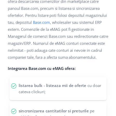
Base Analytics
ofera descarcarea comenzilor din marketplace catre
Suport
Casă și grădină
english (US)
panoul Base.com, precum si listarea si sincronizarea
AI pentru comerțul electronic
ofertelor. Pentru listare poti folosi depozitul magazinului
Blog
Produse pentru copii
english (GB)
tau, depozitul
Base.com
, wholesaler sau sistemul ERP
Base Connect
Electronică
english (IN)
Servicii
extern. Comenzile de la eMAG pot fi gestionate in
Automatizarea fluxului de lucru
Managerul de comenzi Base.com sau redirectionate catre
Piese auto
čeština
magazin/ERP. Numarul de eMAG conturi conectate este
Implementari de sistem
Managementul transporturilor
nelimitat - poti adauga cate conturi ai nevoie in cadrul
Supermarket
deutsch
Auditul conturilor
companiei tale, fara a afecta suma abonamentului.
Sănătate și frumusețe
Ελληνικά
Integrarea Base.com cu eMAG ofera:
Modă
Altele
español (AR)
listarea bulk - listeaza mii de oferte
cu doar
español (MX)
Calculatorul de beneficii
cateva clickuri;
Colaborare si parteneri
Français
sincronizarea cantitatilor si preturile
pe
Contact
Italiano