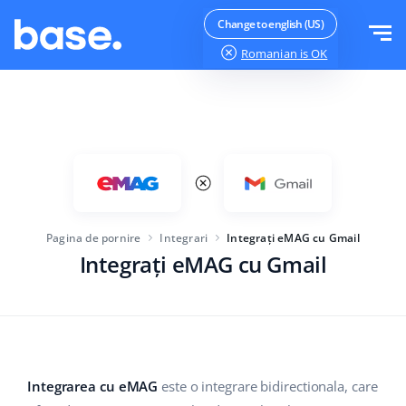
Testeaza gratuit
Logheaza-te
Change to english (US)
Romanian
is OK
Functii
Prezentare functii
Soluții
Manager comenzi
Mărimea companiei
Integrari
Manager Marketplace
Pagina de pornire
Integrari
Integrați eMAG cu Gmail
Pentru startup-urile
Manager produs
Integrați eMAG cu Gmail
Preturi
Pentru afaceri in crestere
Automatizarea prețurilor
Mai mult
Pentru comerțul electronic mare
WMS
ERP
Educație
Industrie
Română
Integrarea cu eMAG
este o integrare bidirectionala, care