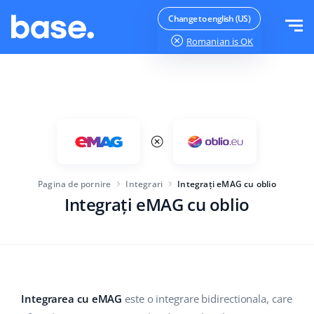
Testeaza gratuit
Logheaza-te
Change to english (US)
Romanian
is OK
Functii
Prezentare functii
Soluții
Manager comenzi
Mărimea companiei
Integrari
Manager Marketplace
Pagina de pornire
Integrari
Integrați eMAG cu oblio
Pentru startup-urile
Manager produs
Integrați eMAG cu oblio
Preturi
Pentru afaceri in crestere
Automatizarea prețurilor
Mai mult
Pentru comerțul electronic mare
WMS
ERP
Educație
Industrie
Română
Integrarea cu eMAG
este o integrare bidirectionala, care