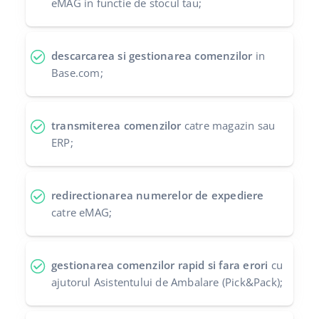
eMAG in functie de stocul tau;
polski
português (BR)
descarcarea si gestionarea comenzilor
in
Base.com;
română
中文
transmiterea comenzilor
catre magazin sau
ERP;
redirectionarea numerelor de expediere
catre eMAG;
gestionarea comenzilor rapid si fara erori
cu
ajutorul Asistentului de Ambalare (Pick&Pack);