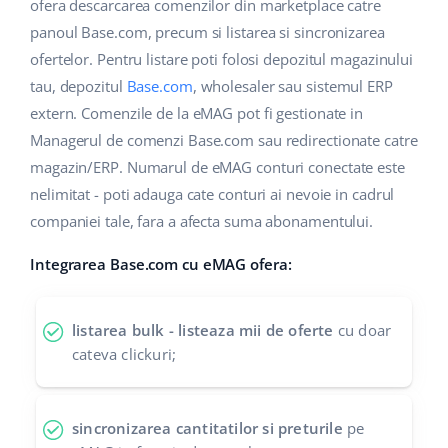
Base Analytics
ofera descarcarea comenzilor din marketplace catre
Suport
Casă și grădină
english (US)
panoul Base.com, precum si listarea si sincronizarea
AI pentru comerțul electronic
ofertelor. Pentru listare poti folosi depozitul magazinului
Blog
Produse pentru copii
english (GB)
tau, depozitul
Base.com
, wholesaler sau sistemul ERP
Base Connect
Electronică
english (IN)
Servicii
extern. Comenzile de la eMAG pot fi gestionate in
Automatizarea fluxului de lucru
Managerul de comenzi Base.com sau redirectionate catre
Piese auto
čeština
magazin/ERP. Numarul de eMAG conturi conectate este
Implementari de sistem
Managementul transporturilor
nelimitat - poti adauga cate conturi ai nevoie in cadrul
Supermarket
deutsch
Auditul conturilor
companiei tale, fara a afecta suma abonamentului.
Sănătate și frumusețe
Ελληνικά
Integrarea Base.com cu eMAG ofera:
Modă
Altele
español (AR)
listarea bulk - listeaza mii de oferte
cu doar
español (MX)
Calculatorul de beneficii
cateva clickuri;
Colaborare si parteneri
Français
sincronizarea cantitatilor si preturile
pe
Contact
Italiano