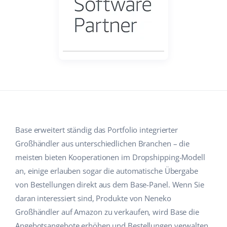
Hilfe
Haus & Garten
english (US)
Marktplatz-Manager
Akademie
Produkte für Kinder
english (GB)
Workflow-Automatisierung
Marketplace Ebook
Elektronik
english (IN)
Versandmanagement
Blog
Autoteile
čeština
Preisautomatisierung
Supermarkt
Dienstleistungen
deutsch
KI für E-Commerce
Health & Beauty
Ελληνικά
Base erweitert ständig das Portfolio integrierter
Systemimplementierungen
Großhändler aus unterschiedlichen Branchen – die
Mode
Ecosystem
español (AR)
Base.com Audit
meisten bieten Kooperationen im Dropshipping-Modell
an, einige erlauben sogar die automatische Übergabe
español (MX)
Base Analytics
von Bestellungen direkt aus dem Base-Panel. Wenn Sie
Andere
Français
daran interessiert sind, Produkte von Neneko
Base Connect
Großhändler auf Amazon zu verkaufen, wird Base die
Vorteilsrechner
Italiano
Angebotsangebote erhöhen und Bestellungen verwalten.