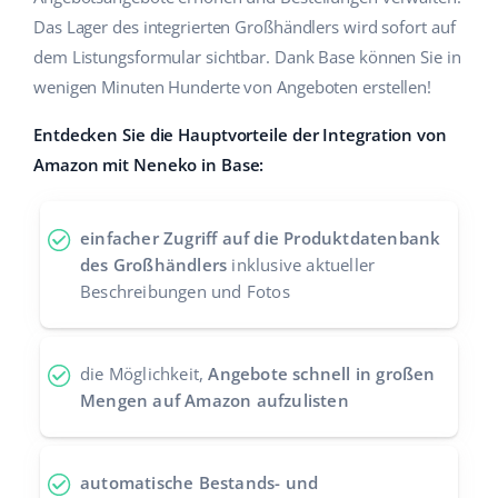
Das Lager des integrierten Großhändlers wird sofort auf
Zusammenarbeit und Partner
polski
dem Listungsformular sichtbar. Dank Base können Sie in
Kontakt
wenigen Minuten Hunderte von Angeboten erstellen!
português (BR)
Entdecken Sie die Hauptvorteile der Integration von
română
Amazon mit Neneko in Base:
中文
einfacher Zugriff auf die Produktdatenbank
des Großhändlers
inklusive aktueller
Beschreibungen und Fotos
die Möglichkeit,
Angebote schnell in großen
Mengen auf Amazon aufzulisten
automatische Bestands- und