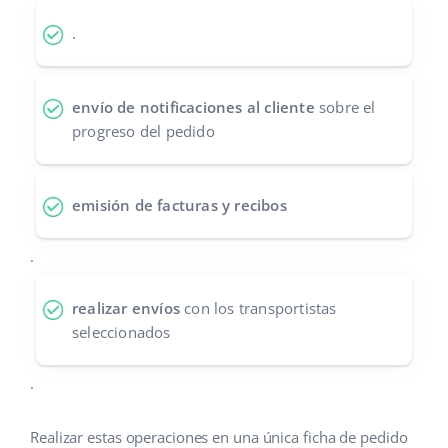
Contáctanos
polski
.
português (BR)
envío de notificaciones al cliente
sobre el
română
progreso del pedido
中文
emisión de facturas y recibos
.
realizar envíos
con los transportistas
seleccionados
.
Realizar estas operaciones en una única ficha de pedido