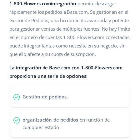
Base Analytics
1-800-Flowers.comintegración
permite descargar
Ayuda
Hogar y jardinería
english (US)
rápidamente los pedidos a Base.com. Se gestionan en el
IA para e-commerce
Base Academy
Productos infantiles
Gestor de Pedidos, una herramienta avanzada y potente
english (GB)
Base Connect
para gestionar ventas de múltiples fuentes. No hay límite
Blog
Electrónica
english (IN)
en el número de cuentas 1-800-Flowers.com conectadas:
Automatizaciones
puede integrar tantas como necesite en su negocio, sin
Piezas de automóviles
Servicios
čeština
que ello afecte a su cuota de suscripción.
Gestión de envíos
Supermercado
deutsch
Implementación de sistemas
La integración de Base.com con 1-800-Flowers.com
Salud y belleza
proporciona una serie de opciones:
Ελληνικά
Auditoría de cuentas
Moda
español (AR)
Gestión de pedidos
.
Otros
español (MX)
organización de pedidos
en función de
Calculadora de beneficios
Français
cualquier estado
Cooperación y socios
Italiano