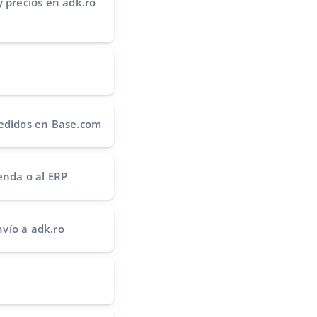
y precios
en adk.ro
edidos
en Base.com
ienda o al ERP
nvío
a adk.ro