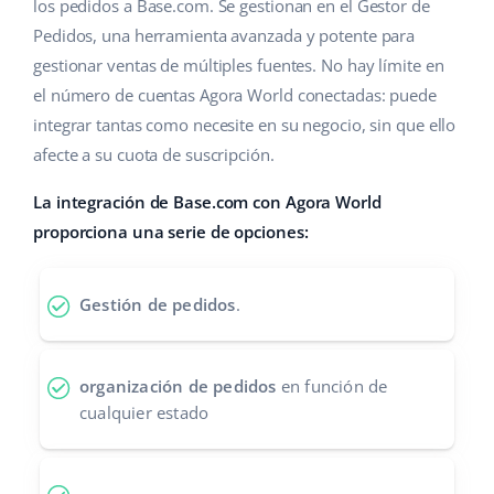
Base Analytics
los pedidos a Base.com. Se gestionan en el Gestor de
Ayuda
Hogar y jardinería
english (US)
Pedidos, una herramienta avanzada y potente para
IA para e-commerce
gestionar ventas de múltiples fuentes. No hay límite en
Base Academy
Productos infantiles
english (GB)
el número de cuentas Agora World conectadas: puede
Base Connect
Blog
Electrónica
english (IN)
integrar tantas como necesite en su negocio, sin que ello
Automatizaciones
afecte a su cuota de suscripción.
Piezas de automóviles
Servicios
čeština
Gestión de envíos
La integración de Base.com con Agora World
Supermercado
deutsch
proporciona una serie de opciones:
Implementación de sistemas
Salud y belleza
Ελληνικά
Auditoría de cuentas
Gestión de pedidos
.
Moda
español (AR)
Otros
español (MX)
organización de pedidos
en función de
cualquier estado
Calculadora de beneficios
Français
Cooperación y socios
Italiano