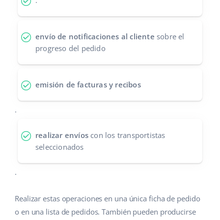
.
Contáctanos
polski
envío de notificaciones al cliente
sobre el
português (BR)
progreso del pedido
română
中文
emisión de facturas y recibos
.
realizar envíos
con los transportistas
seleccionados
.
Realizar estas operaciones en una única ficha de pedido
o en una lista de pedidos. También pueden producirse