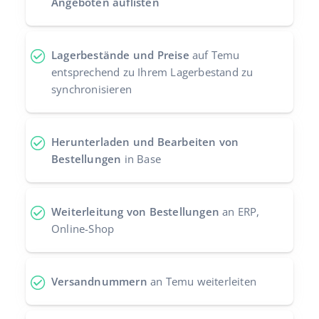
Angeboten auflisten
Zusammenarbeit und Partner
polski
Kontakt
Lagerbestände und Preise
auf Temu
português (BR)
entsprechend zu Ihrem Lagerbestand zu
română
synchronisieren
中文
Herunterladen und Bearbeiten von
Bestellungen
in Base
Weiterleitung von Bestellungen
an ERP,
Online-Shop
Versandnummern
an Temu weiterleiten