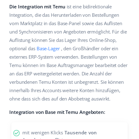
Hilfe
Haus & Garten
english (US)
Die Integration mit Temu
ist eine bidirektionale
Marktplatz-Manager
Integration, die das Herunterladen von Bestellungen
Akademie
Produkte für Kinder
english (GB)
vom Marktplatz in das Base-Panel sowie das Auflisten
Workflow-Automatisierung
und Synchronisieren von Angeboten ermöglicht. Für die
Marketplace Ebook
Elektronik
english (IN)
Auflistung können Sie das Lager Ihres Online-Shop,
Versandmanagement
Blog
Autoteile
optional das
Base-Lager
, den Großhändler oder ein
čeština
Preisautomatisierung
externes ERP-System verwenden. Bestellungen von
Supermarkt
Dienstleistungen
deutsch
Temu können im Base Auftragsmanager bearbeitet oder
KI für E-Commerce
an das ERP weitergeleitet werden. Die Anzahl der
Health & Beauty
Ελληνικά
Systemimplementierungen
verbundenen Temu Konten ist unbegrenzt. Sie können
Mode
Ecosystem
innerhalb Ihres Accounts weitere Konten hinzufügen,
español (AR)
Base.com Audit
ohne dass sich dies auf den Abobetrag auswirkt.
español (MX)
Base Analytics
Integration von Base mit Temu Angeboten:
Andere
Français
Base Connect
mit wenigen Klicks
Tausende von
Vorteilsrechner
Italiano