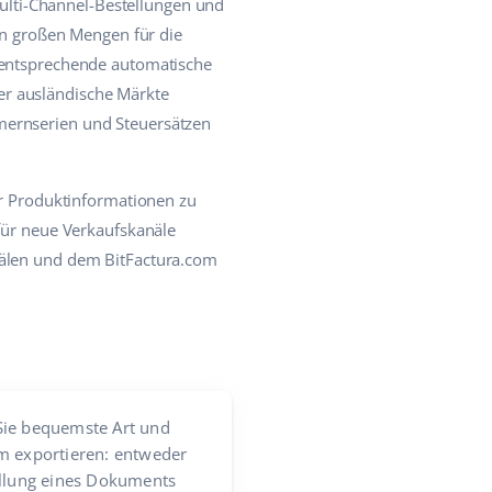
lti-Channel-Bestellungen und
 in großen Mengen für die
e entsprechende automatische
er ausländische Märkte
mernserien und Steuersätzen
der Produktinformationen zu
 für neue Verkaufskanäle
nälen und dem BitFactura.com
 Sie bequemste Art und
m exportieren: entweder
ellung eines Dokuments