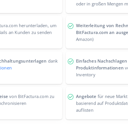
oder in großen Mengen m
tura.com herunterladen, um
Weiterleitung von Rech
Mails an Kunden zu senden
BitFactura.com an ausg
Amazon)
uchhaltungsunterlagen
dank
Einfaches Nachschlagen 
tionen
Produktinformationen
v
Inventory
eise
von BitFactura.com zu
Angebote
für neue Markt
nchronisieren
basierend auf Produktdat
auflisten