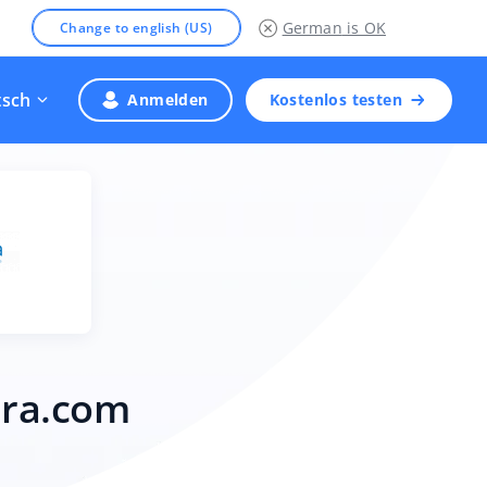
German
is OK
Change to english (US)
tsch
Anmelden
Kostenlos testen
ura.com