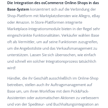
Die Integration des osCommerce Online-Shops in das
Hilfe
Haus & Garten
english (US)
Base-System
konzentriert sich auf die Verbindung der
Marktplatz-Manager
Akademie
Produkte für Kinder
Shop-Plattform mit Marktplatzdiensten wie Allegro, eBay
english (GB)
Workflow-Automatisierung
oder Amazon. In Store-Plattformen integrierte
Marketplace Ebook
Elektronik
english (IN)
Marketplace-Integrationsmodule bieten in der Regel sehr
Versandmanagement
eingeschränkte Funktionalitäten. Verkäufer wählen Base
Blog
Autoteile
čeština
oft als Vermittler, um auf seine Funktionen zuzugreifen,
Preisautomatisierung
Supermarkt
um die Angebotsliste und das Verkaufsmanagement zu
Dienstleistungen
deutsch
KI für E-Commerce
unterstützen. Lassen Sie sich überraschen, wie einfach
Health & Beauty
Ελληνικά
und schnell ein solcher Integrationsprozess tatsächlich
Systemimplementierungen
wird!
Mode
Ecosystem
español (AR)
Base.com Audit
Händler, die ihr Geschäft ausschließlich im Online-Shop
español (MX)
Base Analytics
betreiben, stellen auch ihr Auftragsmanagement auf
Andere
Base um, um ihren Workflow mit dem Pick&Pack-
Français
Base Connect
Assistenten oder automatischen Aktionen zu verbessern
Vorteilsrechner
und von der Spediteur- und Buchhaltungsintegration an
Italiano