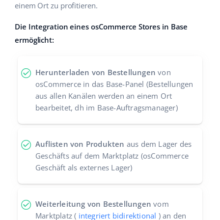
einem Ort zu profitieren.
Zusammenarbeit und Partner
polski
Die Integration eines osCommerce Stores in Base
Kontakt
português (BR)
ermöglicht:
română
Herunterladen von Bestellungen
von
中文
osCommerce in das Base-Panel (Bestellungen
aus allen Kanälen werden an einem Ort
bearbeitet, dh im Base-Auftragsmanager)
Auflisten von Produkten
aus dem Lager des
Geschäfts auf dem Marktplatz (osCommerce
Geschäft als externes Lager)
Weiterleitung von Bestellungen
vom
Marktplatz (
integriert bidirektional
) an den