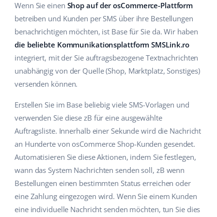
Wenn Sie einen
Shop auf der osCommerce-Plattform
Hilfe
Haus & Garten
english (US)
betreiben und Kunden per SMS über ihre Bestellungen
Marktplatz-Manager
Akademie
Produkte für Kinder
benachrichtigen möchten, ist Base für Sie da. Wir haben
english (GB)
Workflow-Automatisierung
die beliebte Kommunikationsplattform SMSLink.ro
Marketplace Ebook
Elektronik
english (IN)
integriert, mit der Sie auftragsbezogene Textnachrichten
Versandmanagement
unabhängig von der Quelle (Shop, Marktplatz, Sonstiges)
Blog
Autoteile
čeština
versenden können.
Preisautomatisierung
Supermarkt
Dienstleistungen
deutsch
Erstellen Sie im Base beliebig viele SMS-Vorlagen und
KI für E-Commerce
Health & Beauty
verwenden Sie diese zB für eine ausgewählte
Ελληνικά
Systemimplementierungen
Auftragsliste. Innerhalb einer Sekunde wird die Nachricht
Mode
Ecosystem
español (AR)
an Hunderte von osCommerce Shop-Kunden gesendet.
Base.com Audit
Automatisieren Sie diese Aktionen, indem Sie festlegen,
español (MX)
Base Analytics
wann das System Nachrichten senden soll, zB wenn
Andere
Bestellungen einen bestimmten Status erreichen oder
Français
Base Connect
eine Zahlung eingezogen wird. Wenn Sie einem Kunden
Vorteilsrechner
eine individuelle Nachricht senden möchten, tun Sie dies
Italiano