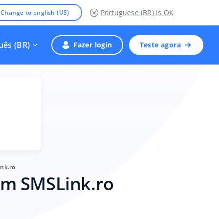
Portuguese (BR)
is OK
Change to english (US)
uês (BR)
Fazer login
Teste agora
nk.ro
om SMSLink.ro