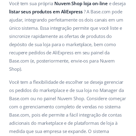
ERP
Você tem sua própria
Nuvem Shop loja on-line
e deseja
Ajuda
Casa e jardim
english (US)
listar seus produtos em AliExpress
? A Base.com pode
Base Analytics
Academy
Produtos infantis
ajudar, integrando perfeitamente os dois canais em um
english (GB)
IA para ecommerce
único sistema. Essa integração permite que você liste e
Blog
Eletrônicos
english (IN)
sincronize rapidamente as ofertas de produtos do
Base Connect
depósito de sua loja para o marketplace, bem como
Peças automotivas
Serviços
čeština
recupere pedidos de AliExpress em seu painel da
Automação do fluxo de trabalho
Supermercado
Base.com (e, posteriormente, envie-os para Nuvem
deutsch
Auditoria de contas
Gestão de Envios
Shop).
Saúde e beleza
Ελληνικά
Você tem a flexibilidade de escolher se deseja gerenciar
Moda
Outros
español (AR)
os pedidos do marketplace e de sua loja no Manager da
Base.com ou no painel Nuvem Shop. Considere começar
español (MX)
Casos de Sucesso
com o gerenciamento completo de vendas no sistema
Base.com, pois ele permite a fácil integração de contas
Calculadora de benefícios
Français
adicionais do marketplace e de plataformas de loja à
Colaboração e parcerias
medida que sua empresa se expande. O sistema
Italiano