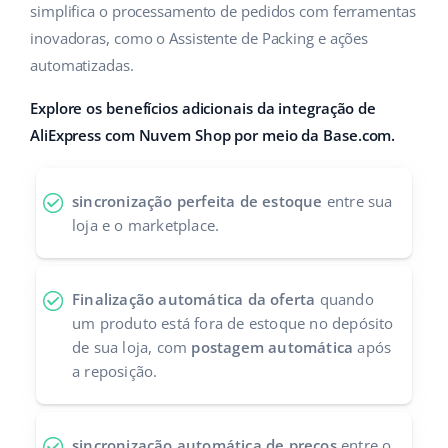
simplifica o processamento de pedidos com ferramentas
Parceiros Base
polski
inovadoras, como o Assistente de Packing e ações
automatizadas.
Contato
português (BR)
Explore os benefícios adicionais da integração de
română
AliExpress com Nuvem Shop por meio da Base.com.
中文
sincronização perfeita de estoque
entre sua
loja e o marketplace.
Finalização automática da oferta
quando
um produto está fora de estoque no depósito
de sua loja, com
postagem automática
após
a reposição.
sincronização automática de preços
entre o