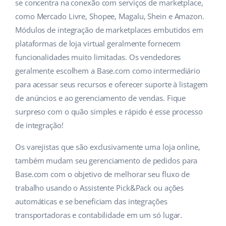
ERP
se concentra na conexão com serviços de marketplace,
Ajuda
Casa e jardim
english (US)
como Mercado Livre, Shopee, Magalu, Shein e Amazon.
Base Analytics
Módulos de integração de marketplaces embutidos em
Academy
Produtos infantis
english (GB)
plataformas de loja virtual geralmente fornecem
IA para ecommerce
Blog
Eletrônicos
english (IN)
funcionalidades muito limitadas. Os vendedores
Base Connect
geralmente escolhem a Base.com como intermediário
Peças automotivas
Serviços
čeština
para acessar seus recursos e oferecer suporte à listagem
Automação do fluxo de trabalho
de anúncios e ao gerenciamento de vendas. Fique
Supermercado
deutsch
Auditoria de contas
Gestão de Envios
surpreso com o quão simples e rápido é esse processo
Saúde e beleza
de integração!
Ελληνικά
Moda
Outros
Os varejistas que são exclusivamente uma loja online,
español (AR)
também mudam seu gerenciamento de pedidos para
español (MX)
Casos de Sucesso
Base.com com o objetivo de melhorar seu fluxo de
trabalho usando o Assistente Pick&Pack ou ações
Calculadora de benefícios
Français
automáticas e se beneficiam das integrações
transportadoras e contabilidade em um só lugar.
Colaboração e parcerias
Italiano