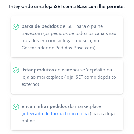
Integrando uma loja iSET com a Base.com lhe permite:
Parceiros Base
polski
Contato
português (BR)
baixa de pedidos
de iSET para o painel
Base.com (os pedidos de todos os canais são
română
tratados em um só lugar, ou seja, no
Gerenciador de Pedidos Base.com)
中文
listar produtos
do warehouse/depósito da
loja ao marketplace (loja iSET como depósito
externo)
encaminhar pedidos
do marketplace
(
integrado de forma bidirecional
) para a loja
online