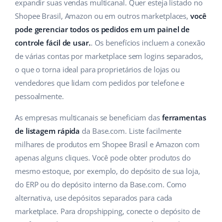
ERP
expandir suas vendas multicanal. Quer esteja listado no
Ajuda
Casa e jardim
english (US)
Shopee Brasil, Amazon ou em outros marketplaces,
você
Base Analytics
pode gerenciar todos os pedidos em um painel de
Academy
Produtos infantis
english (GB)
controle fácil de usar.
. Os benefícios incluem a conexão
IA para ecommerce
Blog
Eletrônicos
english (IN)
de várias contas por marketplace sem logins separados,
Base Connect
o que o torna ideal para proprietários de lojas ou
Peças automotivas
Serviços
čeština
vendedores que lidam com pedidos por telefone e
Automação do fluxo de trabalho
pessoalmente.
Supermercado
deutsch
Auditoria de contas
Gestão de Envios
As empresas multicanais se beneficiam das
ferramentas
Saúde e beleza
Ελληνικά
de listagem rápida
da Base.com. Liste facilmente
Moda
Outros
milhares de produtos em Shopee Brasil e Amazon com
español (AR)
apenas alguns cliques. Você pode obter produtos do
español (MX)
Casos de Sucesso
mesmo estoque, por exemplo, do depósito de sua loja,
do ERP ou do depósito interno da Base.com. Como
Calculadora de benefícios
Français
alternativa, use depósitos separados para cada
marketplace. Para dropshipping, conecte o depósito de
Colaboração e parcerias
Italiano