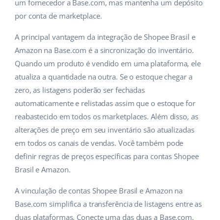
um fornecedor a Base.com, mas mantenha um depósito
Parceiros Base
por conta de marketplace.
polski
Contato
A principal vantagem da integração de Shopee Brasil e
português (BR)
Amazon na Base.com é a sincronização do inventário.
română
Quando um produto é vendido em uma plataforma, ele
atualiza a quantidade na outra. Se o estoque chegar a
中文
zero, as listagens poderão ser fechadas
automaticamente e relistadas assim que o estoque for
reabastecido em todos os marketplaces. Além disso, as
alterações de preço em seu inventário são atualizadas
em todos os canais de vendas. Você também pode
definir regras de preços específicas para contas Shopee
Brasil e Amazon.
A vinculação de contas Shopee Brasil e Amazon na
Base.com simplifica a transferência de listagens entre as
duas plataformas. Conecte uma das duas a Base.com,