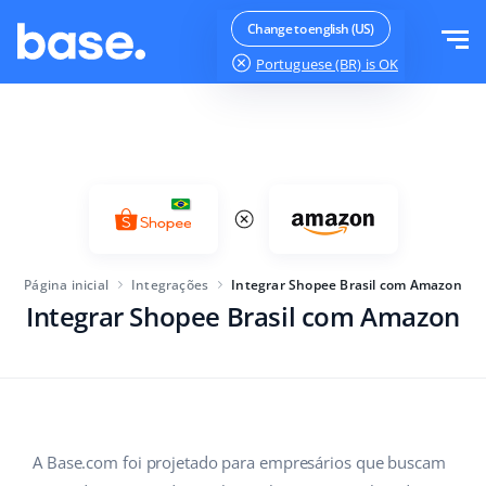
Teste agora
Fazer login
Change to english (US)
Portuguese (BR)
is OK
Funções
Visão geral das funções
Soluções
Gestão de pedidos
Tamanho da empresa
Integrações
Gestão de Marketplace
Página inicial
Integrações
Integrar Shopee Brasil com Amazon
Para startups
Gerenciador de produtos
Integrar Shopee Brasil com Amazon
Planos
Para empresas em crescimento
Automação de preços
Mais
Para grandes empresas
Atendimento ao Cliente
WMS
Educação
Setor
Português (BR)
A Base.com foi projetado para empresários que buscam