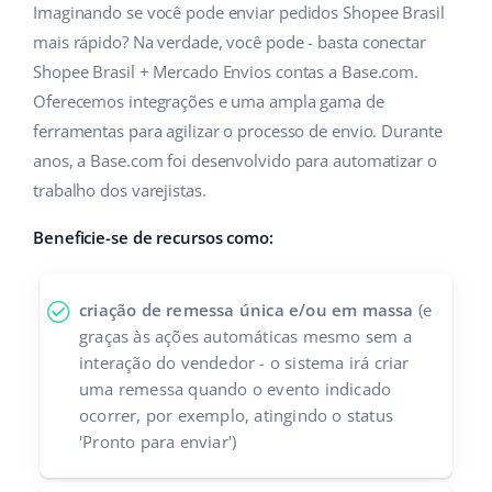
ERP
Imaginando se você pode enviar pedidos Shopee Brasil
Ajuda
Casa e jardim
english (US)
mais rápido? Na verdade, você pode - basta conectar
Base Analytics
Academy
Produtos infantis
Shopee Brasil + Mercado Envios contas a Base.com.
english (GB)
IA para ecommerce
Oferecemos integrações e uma ampla gama de
Blog
Eletrônicos
english (IN)
ferramentas para agilizar o processo de envio. Durante
Base Connect
anos, a Base.com foi desenvolvido para automatizar o
Peças automotivas
Serviços
čeština
trabalho dos varejistas.
Automação do fluxo de trabalho
Supermercado
deutsch
Auditoria de contas
Beneficie-se de recursos como:
Gestão de Envios
Saúde e beleza
Ελληνικά
criação de remessa única e/ou em massa
(e
Moda
Outros
español (AR)
graças às ações automáticas mesmo sem a
interação do vendedor - o sistema irá criar
español (MX)
Casos de Sucesso
uma remessa quando o evento indicado
ocorrer, por exemplo, atingindo o status
Calculadora de benefícios
Français
'Pronto para enviar')
Colaboração e parcerias
Italiano