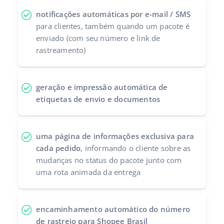
Parceiros Base
notificações automáticas por e-mail / SMS
polski
para clientes, também quando um pacote é
Contato
enviado (com seu número e link de
português (BR)
rastreamento)
română
中文
geração e impressão automática de
etiquetas de envio e documentos
uma página de informações exclusiva para
cada pedido
, informando o cliente sobre as
mudanças no status do pacote junto com
uma rota animada da entrega
encaminhamento automático do número
de rastreio para Shopee Brasil