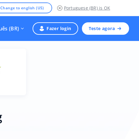
Portuguese (BR)
is OK
Change to english (US)
uês (BR)
Fazer login
Teste agora
g