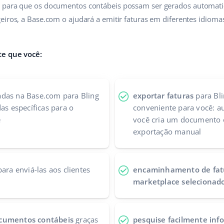
s para que os documentos contábeis possam ser gerados automat
eiros, a Base.com o ajudará a emitir faturas em diferentes idiomas
te que você:
adas na Base.com para Bling
exportar faturas
para Bl
das específicas para o
conveniente para você: 
e
você cria um documento
exportação manual
ara enviá-las aos clientes
encaminhamento de fatu
marketplace selecionad
ocumentos contábeis
graças
pesquise facilmente inf