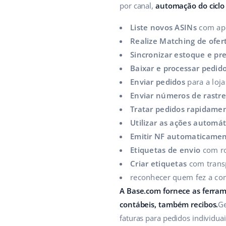
por canal,
automação do ciclo 
Liste novos ASINs
com ape
Realize Matching de ofer
Sincronizar estoque e pr
Baixar e processar pedid
Enviar pedidos
para a loja
Enviar números de rast
Tratar pedidos rapidame
Utilizar as ações automát
Emitir NF automaticame
Etiquetas de envio
com ro
Criar etiquetas
com trans
reconhecer quem fez a c
A Base.com fornece as ferrame
contábeis, também recibos.
Ge
faturas para pedidos individuai