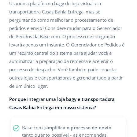
ERP
Usando a plataforma bagy de loja virtual e a
Ajuda
Casa e jardim
english (US)
transportadora Casas Bahia Entrega, mas se
Base Analytics
Academy
Produtos infantis
perguntando como melhorar o processamento de
english (GB)
IA para ecommerce
pedidos e envio? Considere mudar para o Gerenciador
Blog
Eletrônicos
english (IN)
de Pedidos da Base.com. O processo de integração
Base Connect
levará apenas um instante. O Gerenciador de Pedidos é
Peças automotivas
Serviços
čeština
um recurso central do sistema para ajudar você a
Automação do fluxo de trabalho
Supermercado
automatizar a preparação da remessa e acelerar o
deutsch
Auditoria de contas
Gestão de Envios
processo de despacho. Você também pode conectar
Saúde e beleza
Ελληνικά
outras lojas e transportadoras e gerenciar tudo a partir
de um único lugar.
Moda
Outros
español (AR)
Por que integrar uma loja bagy e transportadora
español (MX)
Casos de Sucesso
Casas Bahia Entrega em nosso sistema?
Calculadora de benefícios
Français
Base.com
simplifica o processo de envio
Colaboração e parcerias
Italiano
tanto quanto possível - as encomendas