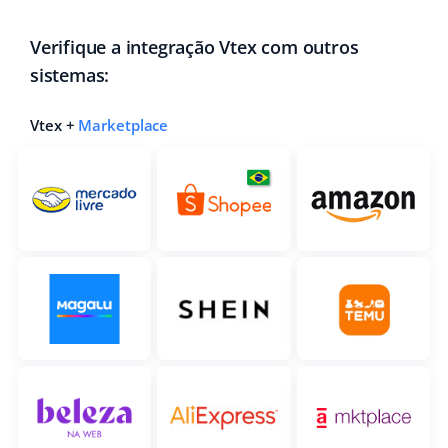
Parceiros Base
polski
Verifique a integração Vtex com outros
Contato
sistemas:
português (BR)
română
Vtex +
Marketplace
中文