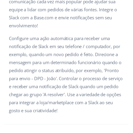
ERP
comunicação cada vez mais popular pode ajudar sua
Ajuda
Casa e jardim
english (US)
equipe a lidar com pedidos de várias fontes. Integre o
Base Analytics
Slack com a Base.com e envie notificações sem seu
Academy
Produtos infantis
english (GB)
envolvimento!
IA para ecommerce
Blog
Eletrônicos
english (IN)
Configure uma ação automática para receber uma
Base Connect
Peças automotivas
notificação de Slack em seu telefone / computador, por
Serviços
čeština
Automação do fluxo de trabalho
exemplo, quando um novo pedido é feito. Direcione a
Supermercado
deutsch
mensagem para um determinado funcionário quando o
Auditoria de contas
Gestão de Envios
pedido atingir o status atribuído, por exemplo, 'Pronto
Saúde e beleza
Ελληνικά
para envio - DPD - João'. Controlar o processo de serviço
Moda
Outros
e receber uma notificação de Slack quando um pedido
español (AR)
chegar ao grupo 'A resolver'. Use a variedade de opções
español (MX)
Casos de Sucesso
para integrar a loja/marketplace com a Slack ao seu
gosto e sua criatividade!
Calculadora de benefícios
Français
Colaboração e parcerias
Italiano