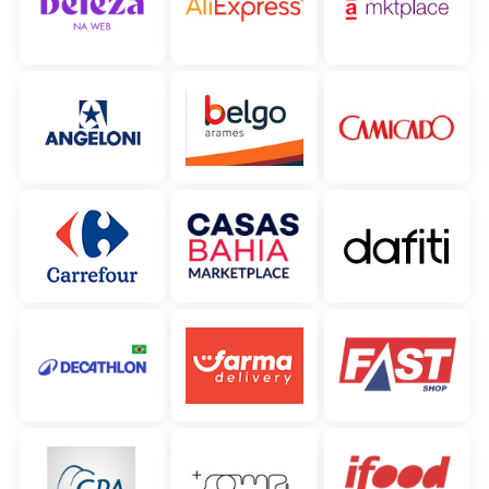
Parceiros Base
polski
Contato
português (BR)
română
中文