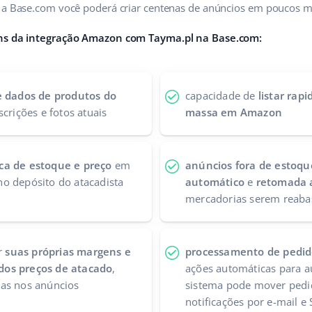
s a Base.com você poderá criar centenas de anúncios em poucos m
ens da integração Amazon com Tayma.pl na Base.com:
e dados de produtos do
capacidade de
listar rap
scrições e fotos atuais
massa em Amazon
ca de estoque e preço
em
anúncios fora de estoq
o depósito do atacadista
automático
e
retomada 
mercadorias serem reabas
r
suas próprias margens e
processamento de pedid
dos preços de atacado
,
ações automáticas para au
as nos anúncios
sistema pode mover pedid
notificações por e-mail e 