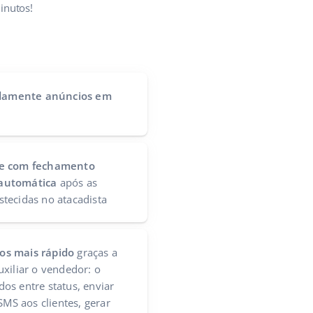
inutos!
idamente anúncios em
ue com fechamento
automática
após as
tecidas no atacadista
os mais rápido
graças a
xiliar o vendedor: o
os entre status, enviar
SMS aos clientes, gerar