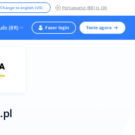
Portuguese (BR)
is OK
Change to english (US)
uês (BR)
Fazer login
Teste agora
.pl