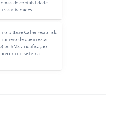
istemas de contabilidade
utras atividades
como o
Base Caller
(exibindo
o número de quem está
e) ou SMS / notificação
parecem no sistema