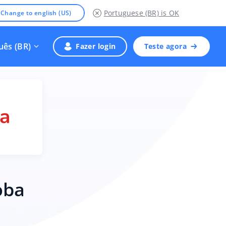
Portuguese (BR)
is OK
Change to english (US)
uês (BR)
Fazer login
Teste agora
oba